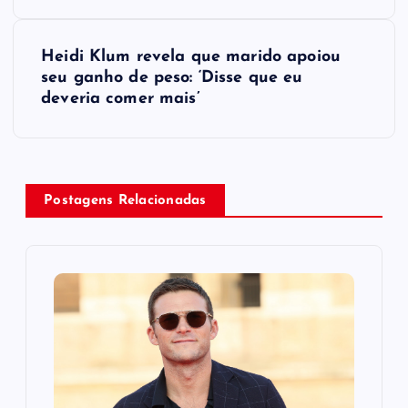
s
Heidi Klum revela que marido apoiou
t
seu ganho de peso: ‘Disse que eu
deveria comer mais’
n
a
v
Postagens Relacionadas
i
g
a
t