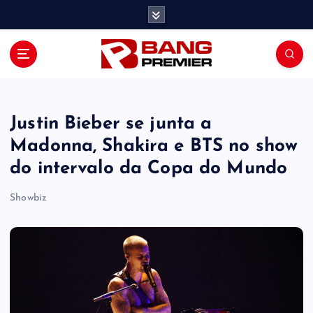
S
k
i
p
t
o
c
o
Justin Bieber se junta a
n
Madonna, Shakira e BTS no show
t
do intervalo da Copa do Mundo
e
n
Showbiz
t