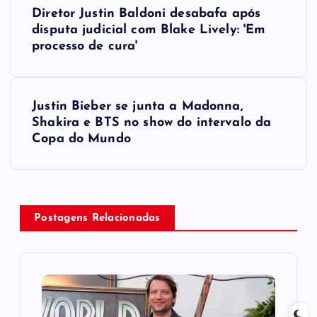
P
Diretor Justin Baldoni desabafa após
o
disputa judicial com Blake Lively: 'Em
processo de cura'
s
t
Justin Bieber se junta a Madonna,
Shakira e BTS no show do intervalo da
n
Copa do Mundo
a
v
Postagens Relacionadas
i
g
a