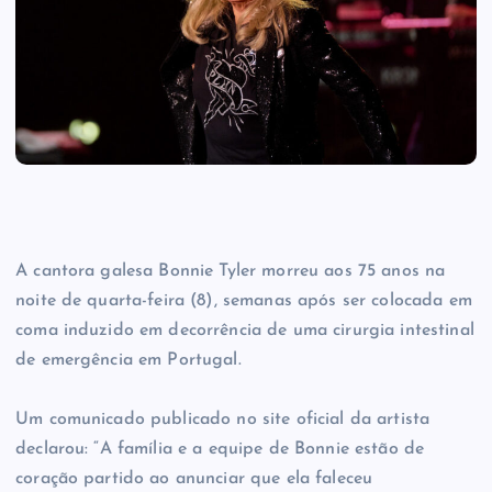
A cantora galesa Bonnie Tyler morreu aos 75 anos na
noite de quarta-feira (8), semanas após ser colocada em
coma induzido em decorrência de uma cirurgia intestinal
de emergência em Portugal.
Um comunicado publicado no site oficial da artista
declarou: “A família e a equipe de Bonnie estão de
coração partido ao anunciar que ela faleceu