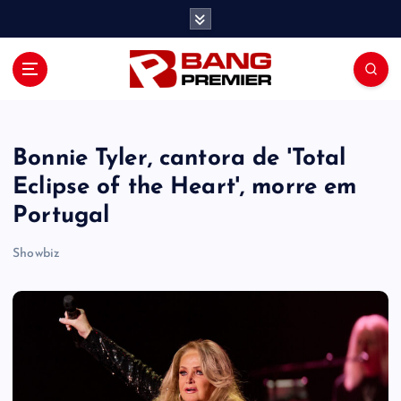
S
k
i
p
t
o
c
o
Bonnie Tyler, cantora de 'Total
n
Eclipse of the Heart', morre em
t
Portugal
e
n
Showbiz
t