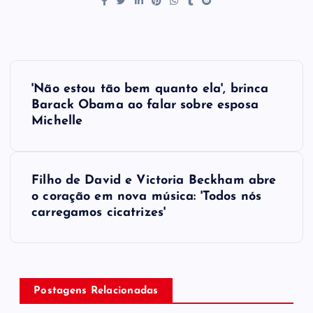
P
'Não estou tão bem quanto ela', brinca
o
Barack Obama ao falar sobre esposa
Michelle
s
t
Filho de David e Victoria Beckham abre
o coração em nova música: 'Todos nós
n
carregamos cicatrizes'
a
v
Postagens Relacionadas