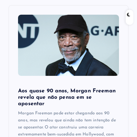
i
g
a
t
i
o
n
Aos quase 90 anos, Morgan Freeman
revela que não pensa em se
aposentar
Morgan Freeman pode estar chegando aos 90
anos, mas revelou que ainda não tem intenção de
se aposentar. O ator construiu uma carreira
extremamente bem-sucedida em Hollywood, com