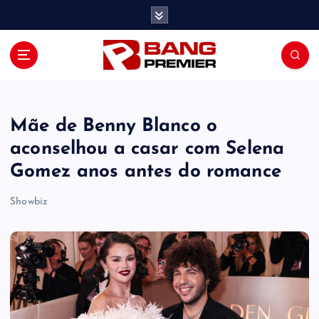
S
k
i
p
t
o
c
o
Mãe de Benny Blanco o
n
aconselhou a casar com Selena
t
Gomez anos antes do romance
e
n
Showbiz
t