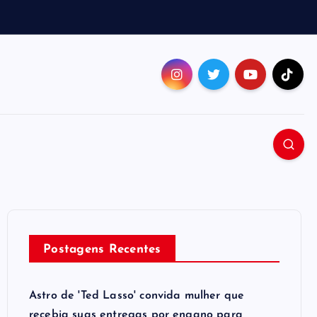
Postagens Recentes
Astro de 'Ted Lasso' convida mulher que
recebia suas entregas por engano para