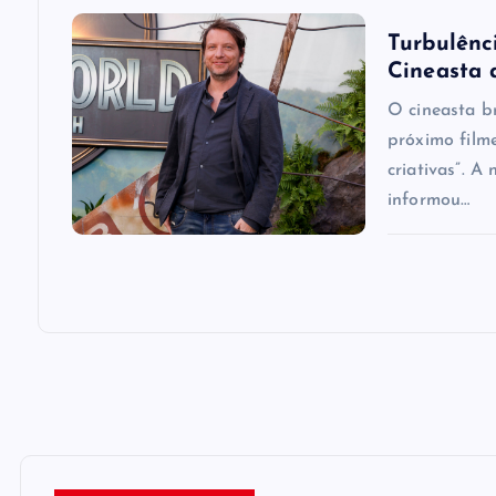
o
Turbulênci
Cineasta 
n
O cineasta b
próximo film
criativas”. A
informou…