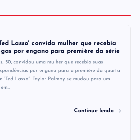
'Ted Lasso' convida mulher que recebia
egas por engano para première da série
is, 50, convidou uma mulher que recebia suas
espondências por engano para a première da quarta
 “Ted Lasso”. Taylor Palmby se mudou para um
 em…
Continue lendo