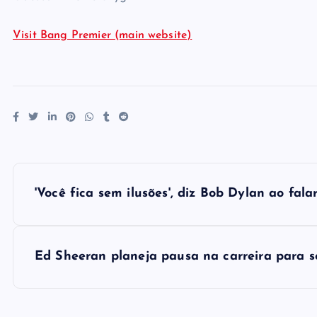
Visit Bang Premier (main website)
P
'Você fica sem ilusões', diz Bob Dylan ao fal
o
s
Ed Sheeran planeja pausa na carreira para se 
t