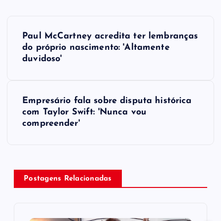
P
Paul McCartney acredita ter lembranças
o
do próprio nascimento: 'Altamente
duvidoso'
s
t
Empresário fala sobre disputa histórica
com Taylor Swift: 'Nunca vou
n
compreender​'
a
v
Postagens Relacionadas
i
g