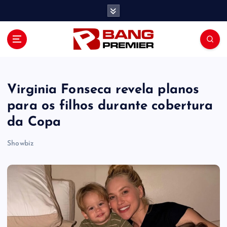
S
k
i
p
t
o
c
o
Virginia Fonseca revela planos
n
para os filhos durante cobertura
t
da Copa
e
n
Showbiz
t