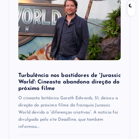
a
t
i
o
n
Turbulência nos bastidores de 'Jurassic
World': Cineasta abandona direção do
próximo filme
O cineasta britânico Gareth Edwards, 51, deixou a
direção do próximo filme da franquia Jurassic
World devido a “diferenças criativas”. A notícia foi
divulgada pelo site Deadline, que também
informou…