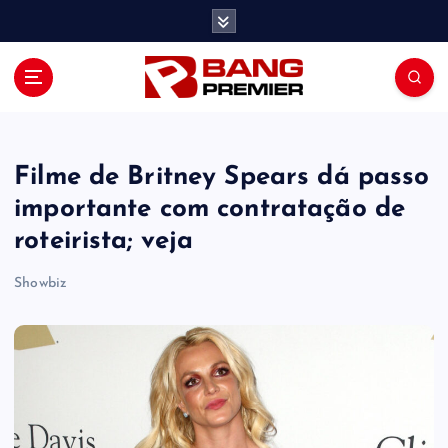
S
k
i
p
t
o
c
o
Filme de Britney Spears dá passo
n
importante com contratação de
t
roteirista; veja
e
n
Showbiz
t