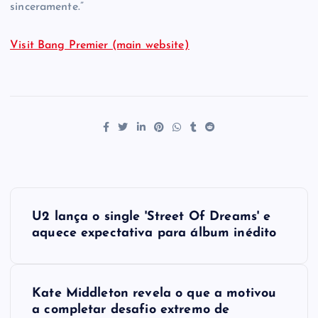
sinceramente.”
Visit Bang Premier (main website)
P
U2 lança o single 'Street Of Dreams' e
o
aquece expectativa para álbum inédito
s
Kate Middleton revela o que a motivou
t
a completar desafio extremo de