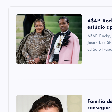
a
v
A$AP Rock
i
estúdio a
A$AP Rocky, 
g
Jason Lee Sh
estúdio trab
a
t
i
o
Família d
consegue 