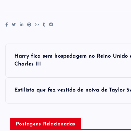
P
Harry fica sem hospedagem no Reino Unido a
o
Charles III
s
Estilista que fez vestido de noiva de Taylor 
t
n
Postagens Relacionadas