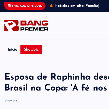
S
Notícias em alta:
F
a
m
í
l
i
a
d
e
P
THU. AUG 6TH, 2026
k
i
p
t
o
c
o
Início
Showbiz
n
t
e
Esposa de Raphinha des
n
t
Brasil na Copa: 'A fé nos
Showbiz