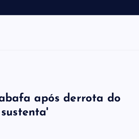
e
r
e
z
abafa após derrota do
 sustenta'