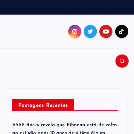
Postagens Recentes
A$AP Rocky revela que Rihanna está de volta
ao estúdio após 10 anos de último álbum