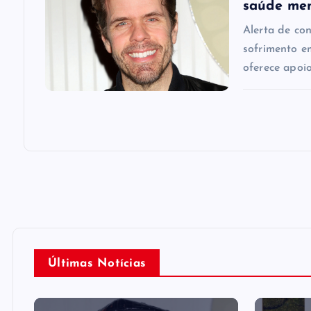
n
saúde me
Alerta de co
sofrimento e
oferece apoio
Últimas Notícias