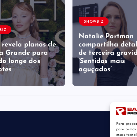
SHOWBIZ
BIZ
Natalie Portman
 revela planos de
compartilha deta
a Grande para
de terceira gravid
do longe dos
‘Sentidos mais
otes
aguçados’
Para propor
para armaze
essas tecno