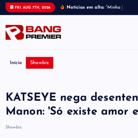
S
Notícias em alta:
'
M
i
n
h
a
m
e
l
h
o
r
FRI. AUG 7TH, 2026
k
i
p
t
o
c
o
Início
Showbiz
n
t
e
KATSEYE nega desenten
n
t
Manon: 'Só existe amor e
Showbiz