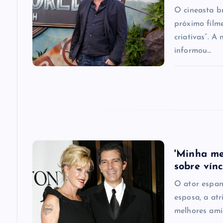
i
O cineasta b
próximo film
g
criativas”. A
informou…
a
t
i
o
'Minha me
sobre vín
n
O ator espan
esposa, a atr
melhores ami