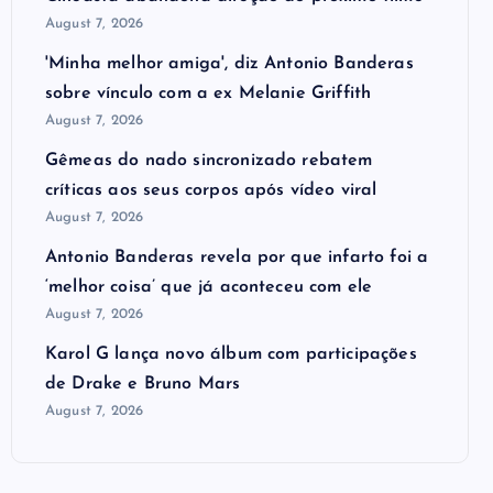
August 7, 2026
'Minha melhor amiga', diz Antonio Banderas
sobre vínculo com a ex Melanie Griffith
August 7, 2026
Gêmeas do nado sincronizado rebatem
críticas ​a​os seus corpos após vídeo viral
August 7, 2026
Antonio Banderas revela por que infarto foi a
‘melhor coisa’ que já aconteceu com ele
August 7, 2026
Karol G lança novo álbum com participações
de Drake e Bruno Mars
August 7, 2026