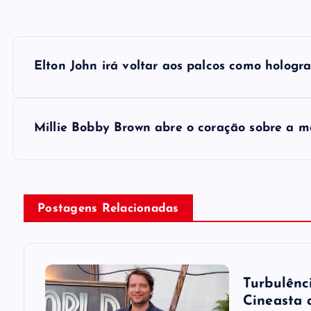
P
Elton John irá voltar aos palcos como hologra
o
s
Millie Bobby Brown abre o coração sobre a 
t
n
Postagens Relacionadas
a
v
Turbulênci
Cineasta 