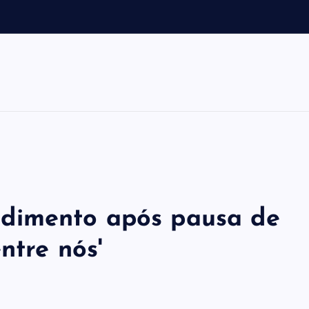
a
m
dimento após pausa de
ntre nós'