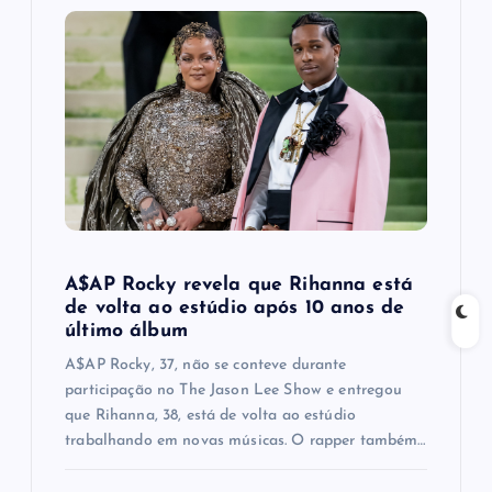
g
a
t
i
o
n
A$AP Rocky revela que Rihanna está
de volta ao estúdio após 10 anos de
último álbum
A$AP Rocky, 37, não se conteve durante
participação no The Jason Lee Show e entregou
que Rihanna, 38, está de volta ao estúdio
trabalhando em novas músicas. O rapper também…