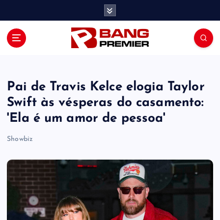
S
k
i
p
t
o
c
o
Pai de Travis Kelce elogia Taylor
n
Swift às vésperas do casamento:
t
'Ela é um amor de pessoa'
e
n
Showbiz
t