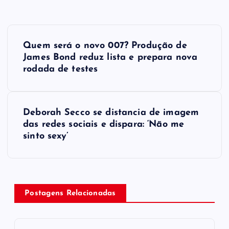
P
Quem será o novo 007? Produção de
o
James Bond reduz lista e prepara nova
rodada de testes
s
t
Deborah Secco se distancia de imagem
das redes sociais e dispara: ‘Não me
n
sinto sexy’
a
v
Postagens Relacionadas
i