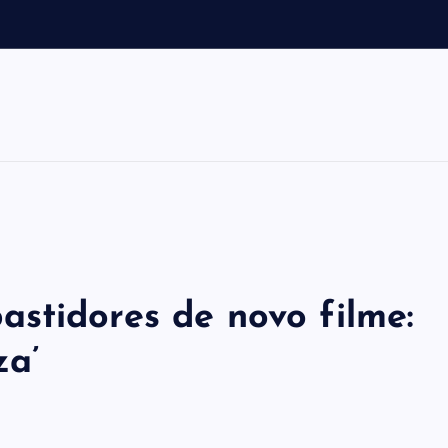
e
r
e
stidores de novo filme:
za’