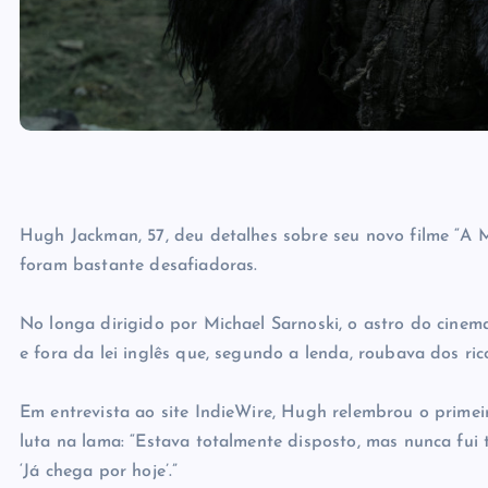
Hugh Jackman, 57, deu detalhes sobre seu novo filme “A
foram bastante desafiadoras.
No longa dirigido por Michael Sarnoski, o astro do cine
e fora da lei inglês que, segundo a lenda, roubava dos ri
Em entrevista ao site IndieWire, Hugh relembrou o prime
luta na lama: “Estava totalmente disposto, mas nunca fui
‘Já chega por hoje’.”