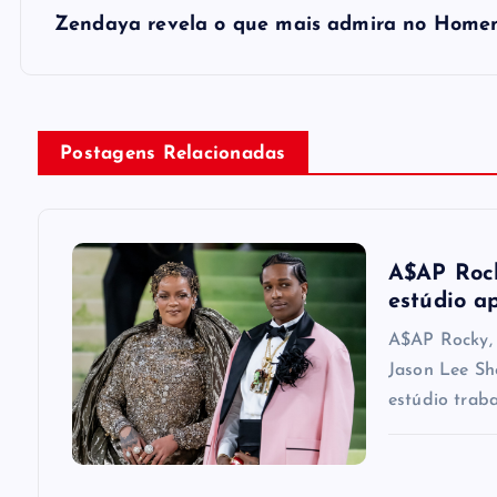
s
Zendaya revela o que mais admira no Home
t
n
Postagens Relacionadas
a
v
A$AP Rock
i
estúdio a
A$AP Rocky, 
g
Jason Lee Sh
estúdio trab
a