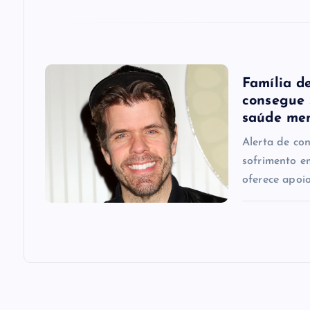
t
i
o
Família d
consegue 
n
saúde me
Alerta de co
sofrimento e
oferece apoio