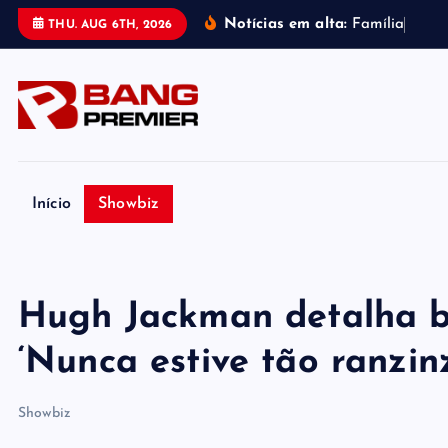
S
Notícias em alta:
F
a
m
í
l
i
a
d
e
P
THU. AUG 6TH, 2026
k
i
p
t
o
c
o
Início
Showbiz
n
t
e
Hugh Jackman detalha ba
n
t
‘Nunca estive tão ranzin
Showbiz