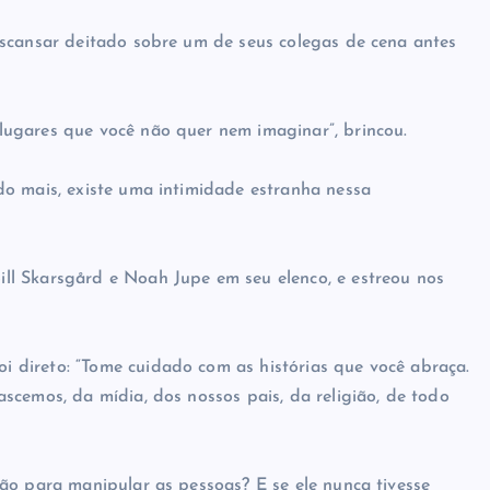
escansar deitado sobre um de seus colegas de cena antes
ugares que você não quer nem imaginar”, brincou.
do mais, existe uma intimidade estranha nessa
l Skarsgård e Noah Jupe em seu elenco, e estreou nos
direto: “Tome cuidado com as histórias que você abraça.
scemos, da mídia, dos nossos pais, da religião, de todo
ão para manipular as pessoas? E se ele nunca tivesse