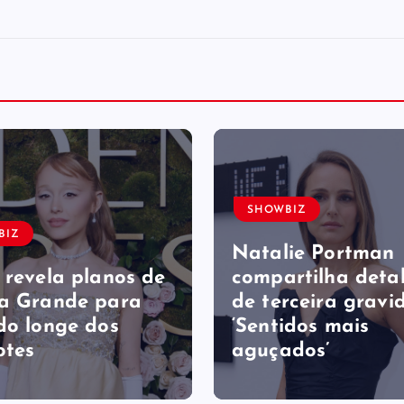
SHOWBIZ
BIZ
Natalie Portman
 revela planos de
compartilha deta
a Grande para
de terceira gravid
do longe dos
‘Sentidos mais
otes
aguçados’