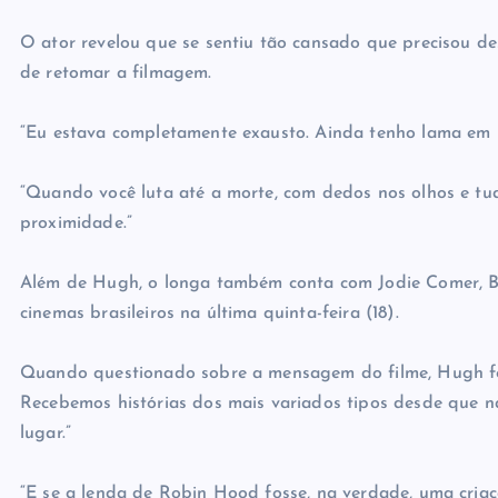
O ator revelou que se sentiu tão cansado que precisou d
de retomar a filmagem.
“Eu estava completamente exausto. Ainda tenho lama em l
“Quando você luta até a morte, com dedos nos olhos e tu
proximidade.”
Além de Hugh, o longa também conta com Jodie Comer, Bil
cinemas brasileiros na última quinta-feira (18).
Quando questionado sobre a mensagem do filme, Hugh foi 
Recebemos histórias dos mais variados tipos desde que na
lugar.”
“E se a lenda de Robin Hood fosse, na verdade, uma criaç