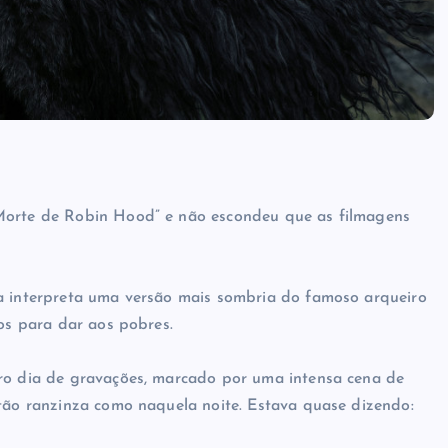
 Morte de Robin Hood” e não escondeu que as filmagens
ma interpreta uma versão mais sombria do famoso arqueiro
cos para dar aos pobres.
iro dia de gravações, marcado por uma intensa cena de
 tão ranzinza como naquela noite. Estava quase dizendo: