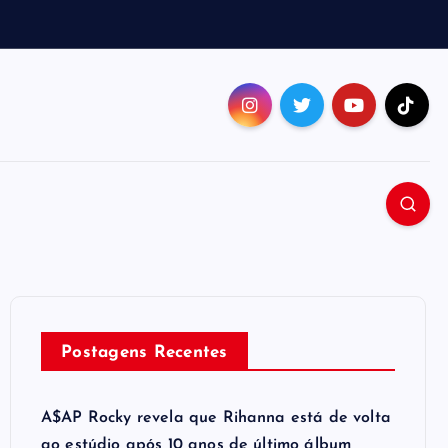
Postagens Recentes
A$AP Rocky revela que Rihanna está de volta
ao estúdio após 10 anos de último álbum