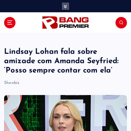
S
k
i
p
t
o
c
o
Lindsay Lohan fala sobre
n
amizade com Amanda Seyfried:
t
‘Posso sempre contar com ela’
e
n
Showbiz
t