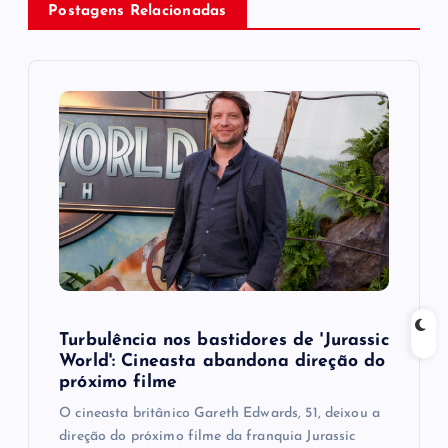
Postagens Relacionadas
i
g
a
t
i
o
n
Turbulência nos bastidores de 'Jurassic
World': Cineasta abandona direção do
próximo filme
O cineasta britânico Gareth Edwards, 51, deixou a
direção do próximo filme da franquia Jurassic