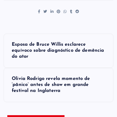
P
Esposa de Bruce Willis esclarece
o
equívoco sobre diagnóstico de demência
do ator
s
t
Olivia Rodrigo revela momento de
‘pânico’ antes de show em grande
n
festival na Inglaterra
a
v