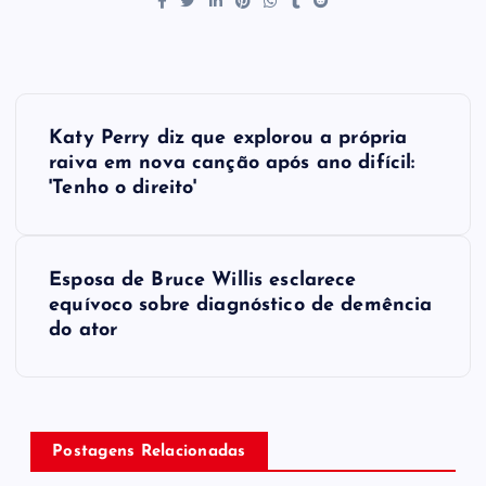
P
Katy Perry diz que explorou a própria
o
raiva em nova canção após ano difícil:
'Tenho o direito'
s
t
Esposa de Bruce Willis esclarece
equívoco sobre diagnóstico de demência
n
do ator
a
v
Postagens Relacionadas