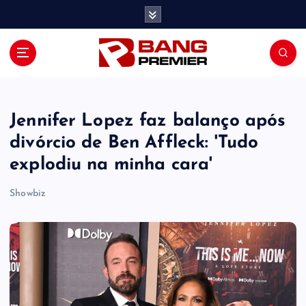
S
k
i
p
t
o
c
o
Jennifer Lopez faz balanço após
n
divórcio de Ben Affleck: 'Tudo
t
explodiu na minha cara'
e
n
Showbiz
t