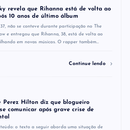
y revela que Rihanna está de volta ao
pós 10 anos de último álbum
37, não se conteve durante participação no The
ow e entregou que Rihanna, 38, está de volta ao
alhando em novas músicas. O rapper também…
Continue lendo
e Perez Hilton diz que blogueiro
se comunicar após grave crise de
ntal
nteúdo: o texto a seguir aborda uma situação de