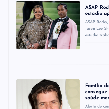
v
A$AP Rock
i
estúdio a
A$AP Rocky, 
g
Jason Lee Sh
estúdio trab
a
t
i
o
Família d
consegue 
n
saúde me
Alerta de co