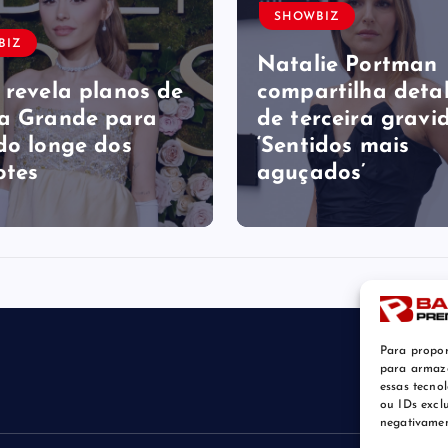
SHOWBIZ
BIZ
Natalie Portman
 revela planos de
compartilha deta
a Grande para
de terceira gravid
do longe dos
‘Sentidos mais
otes
aguçados’
Para propor
para armaze
essas tecno
ou IDs excl
negativamen