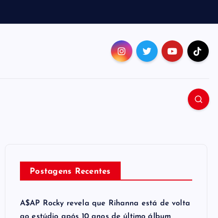
Postagens Recentes
A$AP Rocky revela que Rihanna está de volta
ao estúdio após 10 anos de último álbum