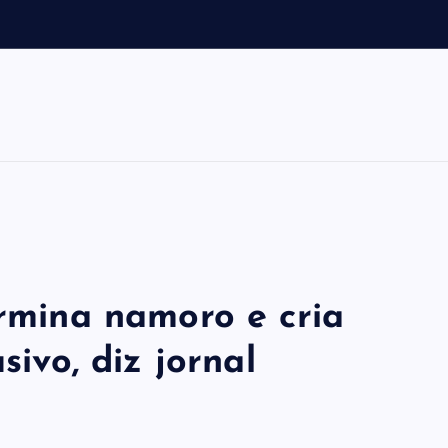
e
r
ermina namoro e cria
sivo, diz jornal