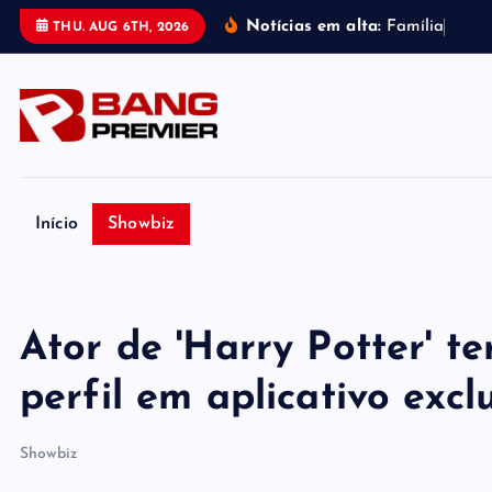
S
Notícias em alta:
F
a
m
í
l
i
a
d
e
P
THU. AUG 6TH, 2026
k
i
p
t
o
c
o
Início
Showbiz
n
t
e
Ator de 'Harry Potter' t
n
t
perfil em aplicativo exclu
Showbiz