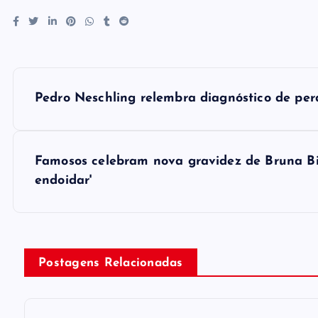
P
Pedro Neschling relembra diagnóstico de perd
o
s
Famosos celebram nova gravidez de Bruna Bia
endoidar'
t
n
Postagens Relacionadas
a