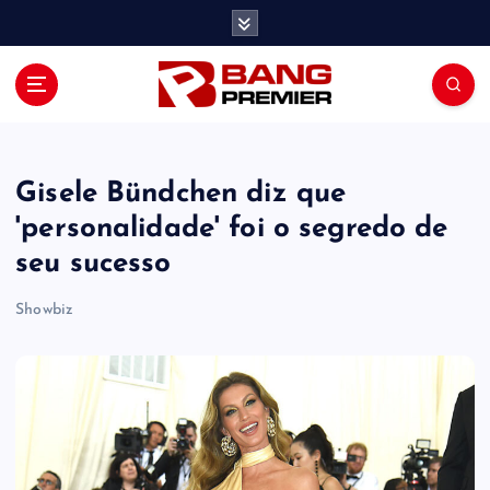
S
k
i
p
t
o
c
o
Gisele Bündchen diz que
n
'personalidade' foi o segredo de
t
seu sucesso
e
n
Showbiz
t