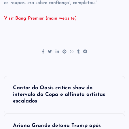
as roupas, era sobre confiança”, completou.”
Visit Bang Premier (main website)
P
Cantor do Oasis critica show do
o
intervalo da Copa e alfineta artistas
escalados
s
t
Ariana Grande detona Trump após