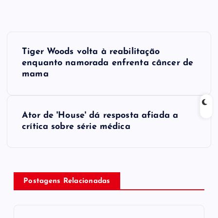
P
Tiger Woods volta à reabilitação
o
enquanto namorada enfrenta câncer de
mama
s
t
Ator de 'House' dá resposta afiada a
crítica sobre série médica
n
a
v
Postagens Relacionadas
i