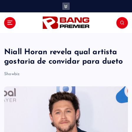
S
k
i
p
t
o
c
o
Niall Horan revela qual artista
n
gostaria de convidar para dueto
t
e
Showbiz
n
t