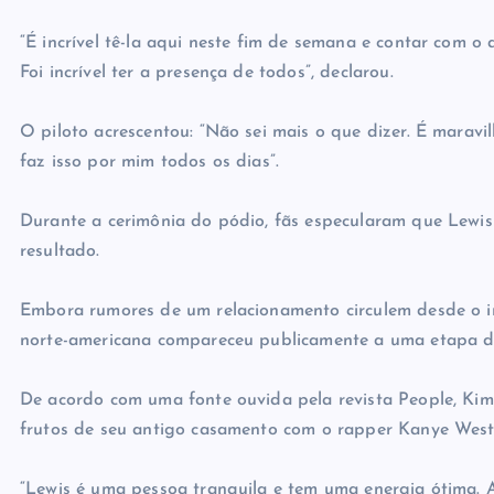
“É incrível tê-la aqui neste fim de semana e contar com 
Foi incrível ter a presença de todos”, declarou.
O piloto acrescentou: “Não sei mais o que dizer. É maravi
faz isso por mim todos os dias”.
Durante a cerimônia do pódio, fãs especularam que Lewis
resultado.
Embora rumores de um relacionamento circulem desde o iní
norte-americana compareceu publicamente a uma etapa da
De acordo com uma fonte ouvida pela revista People, Kim, q
frutos de seu antigo casamento com o rapper Kanye West, 
“Lewis é uma pessoa tranquila e tem uma energia ótima. A