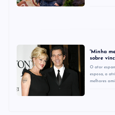
t
i
o
'Minha me
n
sobre vín
O ator espan
esposa, a atr
melhores ami