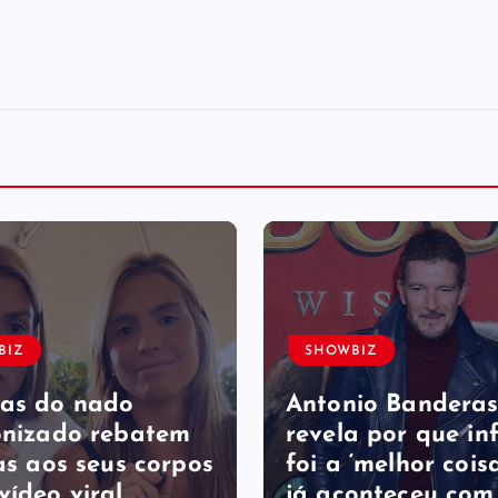
BIZ
SHOWBIZ
as do nado
Antonio Bandera
onizado rebatem
revela por que in
as ​a​os seus corpos
foi a ‘melhor cois
vídeo viral
já aconteceu com