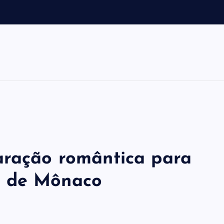
a
aração romântica para
P de Mônaco