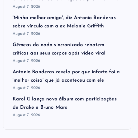
August 7, 2026
'Minha melhor amiga', diz Antonio Banderas
sobre vínculo com a ex Melanie Griffith
August 7, 2026
Gêmeas do nado sincronizado rebatem
críticas ​a​os seus corpos após vídeo viral
August 7, 2026
Antonio Banderas revela por que infarto foi a
‘melhor coisa’ que já aconteceu com ele
August 7, 2026
Karol G lança novo álbum com participações
de Drake e Bruno Mars
August 7, 2026