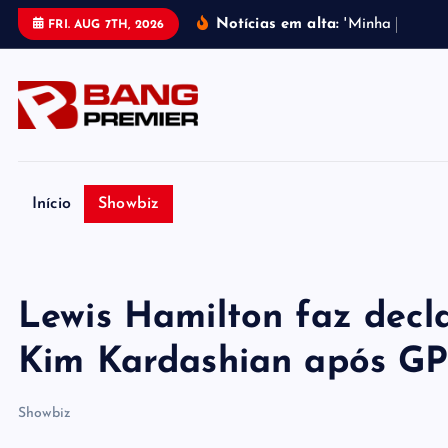
S
Notícias em alta:
'
M
i
n
h
a
m
e
l
h
o
r
FRI. AUG 7TH, 2026
k
i
p
t
o
c
o
Início
Showbiz
n
t
e
Lewis Hamilton faz decl
n
t
Kim Kardashian após G
Showbiz