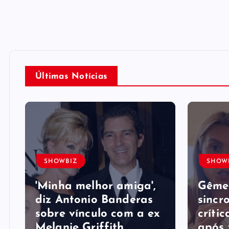
Últimas Notícias
SHOWBIZ
SHOW
'Minha melhor amiga',
Gême
diz Antonio Banderas
sincr
sobre vínculo com a ex
crític
Melanie Griffith
após 