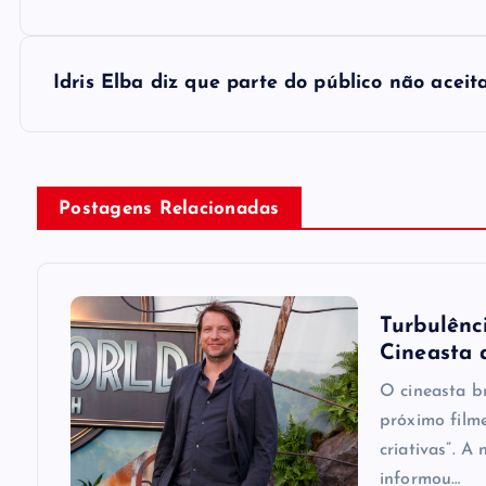
s
Idris Elba diz que parte do público não acei
t
n
Postagens Relacionadas
a
v
Turbulênci
i
Cineasta 
O cineasta b
g
próximo film
criativas”. A
a
informou…