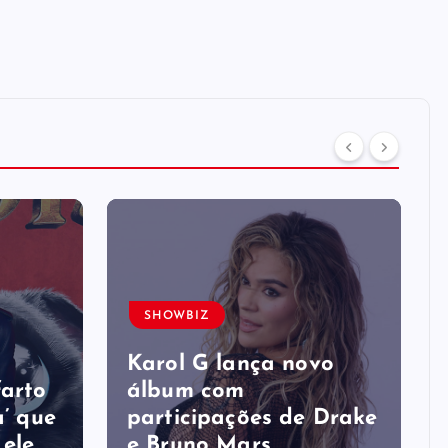
SHOWBIZ
s
Karol G lança novo
farto
álbum com
a’ que
participações de Drake
 ele
e Bruno Mars