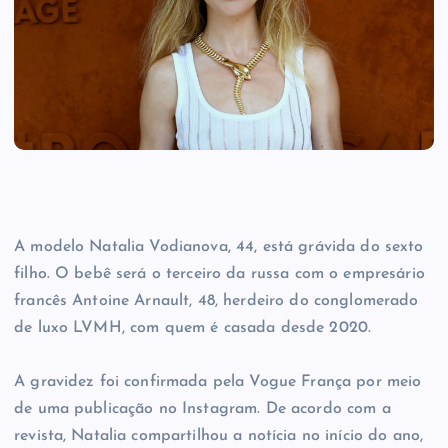
A modelo Natalia Vodianova, 44, está grávida do sexto
filho. O bebê será o terceiro da russa com o empresário
francês Antoine Arnault, 48, herdeiro do conglomerado
de luxo LVMH, com quem é casada desde 2020.
A gravidez foi confirmada pela Vogue França por meio
de uma publicação no Instagram. De acordo com a
revista, Natalia compartilhou a notícia no início do ano,