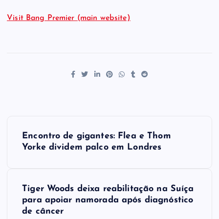
Visit Bang Premier (main website)
P
Encontro de gigantes: Flea e Thom
o
Yorke dividem palco em Londres
s
Tiger Woods deixa reabilitação na Suíça
t
para apoiar namorada após diagnóstico
de câncer