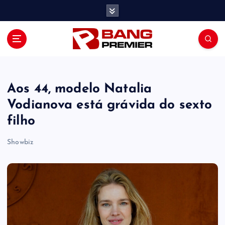
S
k
i
p
t
o
c
o
Aos 44, modelo Natalia
n
Vodianova está grávida do sexto
t
filho
e
n
Showbiz
t