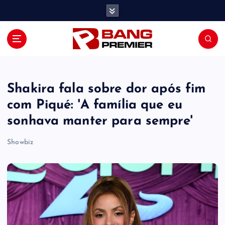
S
k
i
p
t
o
c
o
Shakira fala sobre dor após fim
n
com Piqué: 'A família que eu
t
sonhava manter para sempre'
e
n
Showbiz
t