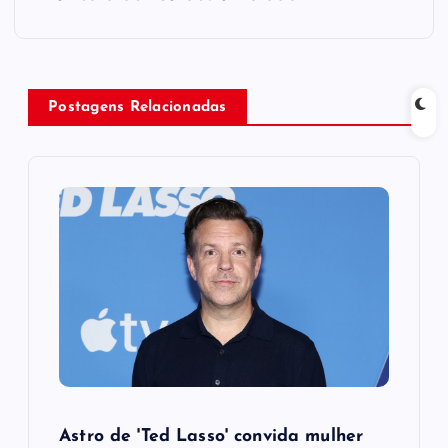
n
a
v
Postagens Relacionadas
i
g
a
t
i
o
Astro de 'Ted Lasso' convida mulher