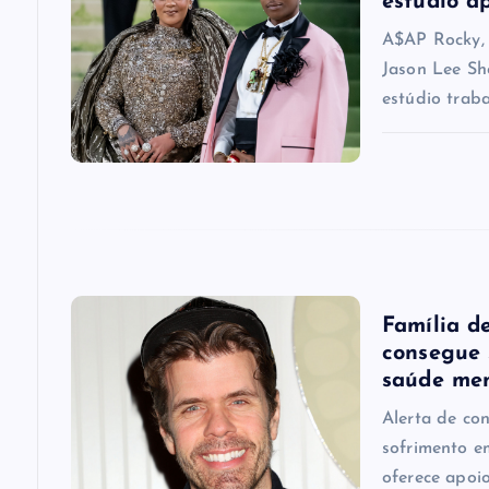
estúdio a
i
A$AP Rocky, 
Jason Lee Sh
g
estúdio trab
a
t
i
Família d
o
consegue 
saúde me
n
Alerta de co
sofrimento e
oferece apoio