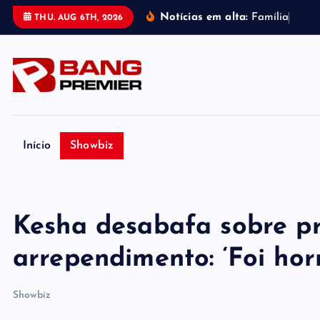
S
Notícias em alta:
F
a
m
í
l
i
a
d
e
P
THU. AUG 6TH, 2026
k
i
p
t
o
c
o
Início
Showbiz
n
t
e
Kesha desabafa sobre pre
n
t
arrependimento: ‘Foi horr
Showbiz