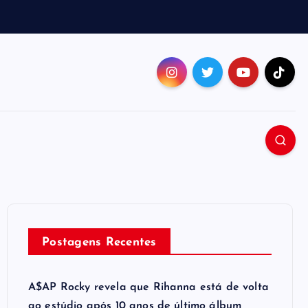
Postagens Recentes
A$AP Rocky revela que Rihanna está de volta
ao estúdio após 10 anos de último álbum