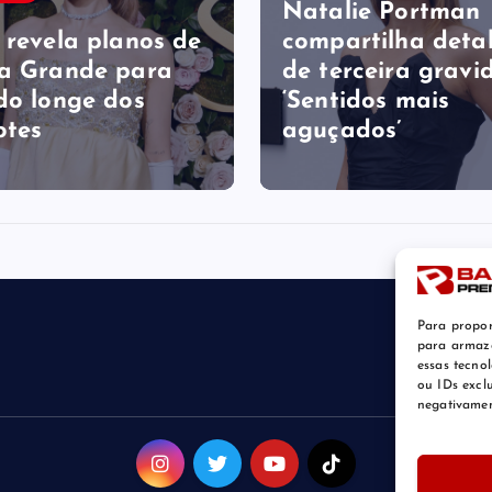
Natalie Portman
 revela planos de
compartilha deta
a Grande para
de terceira gravid
do longe dos
‘Sentidos mais
otes
aguçados’
Para propor
para armaze
essas tecno
ou IDs excl
negativamen