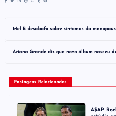
P
Mel B desabafa sobre sintomas da menopausa: 
o
s
Ariana Grande diz que novo álbum nasceu de
t
n
Postagens Relacionadas
a
v
A$AP Rock