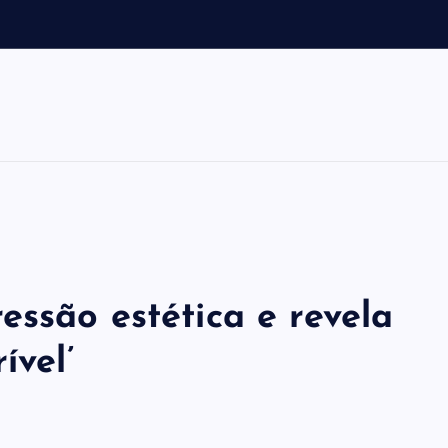
e
r
e
ssão estética e revela
ível’