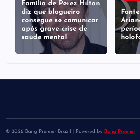
Família de Perez Hilton
diz que blogueiro
Fonte
consegue se comunicar
Arian
após grave crise de
perío
saúde mental
holof
© 2026 Bang Premier Brazil | Powered by
Bang Premier