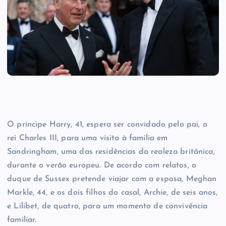
O príncipe Harry, 41, espera ser convidado pelo pai, o
rei Charles III, para uma visita à família em
Sandringham, uma das residências da realeza britânica,
durante o verão europeu. De acordo com relatos, o
duque de Sussex pretende viajar com a esposa, Meghan
Markle, 44, e os dois filhos do casal, Archie, de seis anos,
e Lilibet, de quatro, para um momento de convivência
familiar.