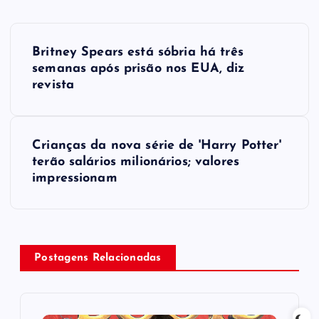
P
Britney Spears está sóbria há três
o
semanas após prisão nos EUA, diz
revista
s
t
Crianças d​a nova série de 'Harry Potter'
terão salários milionários; valores
n
impressionam
a
v
Postagens Relacionadas
i
g