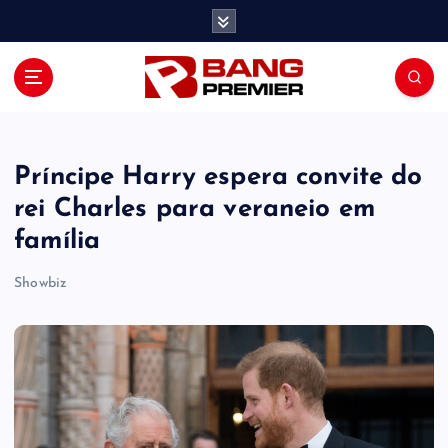
S
k
i
p
t
o
c
o
Príncipe Harry espera convite do
n
rei Charles para veraneio em
t
família
e
n
Showbiz
t