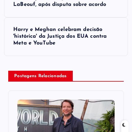
o
LaBeouf, após disputa sobre acordo
s
Harry e Meghan celebram decisão
t
'histórica' da Justiça dos EUA contra
Meta e YouTube
n
a
v
Postagens Relacionadas
i
g
a