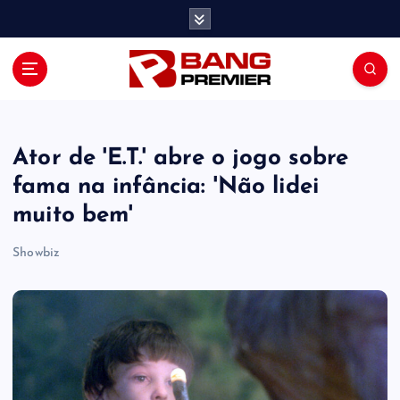
S
k
i
p
t
o
c
o
Ator de 'E.T.' abre o jogo sobre
n
fama na infância: 'Não lidei
t
muito bem'
e
n
Showbiz
t