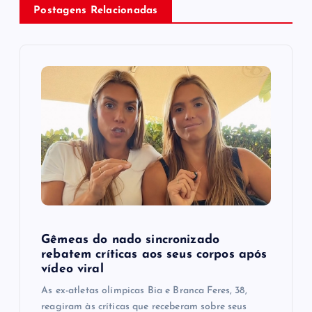
v
Postagens Relacionadas
i
g
a
t
i
o
Gêmeas do nado sincronizado
n
rebatem críticas ​a​os seus corpos após
vídeo viral
As ex-atletas olímpicas Bia e Branca Feres, 38,
reagiram às críticas que receberam sobre seus