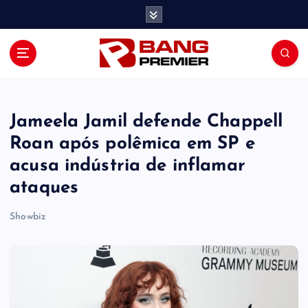
S
k
i
p
t
o
c
o
Jameela Jamil defende Chappell
n
Roan após polêmica ​em SP e
t
acusa indústria de inflamar
e
n
ataques
t
Showbiz