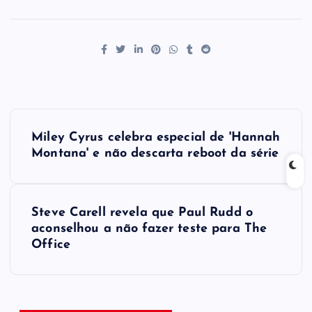
P
Miley Cyrus celebra especial de ​'Hannah
o
Montana​' e não descarta reboot da série
s
Steve Carell revela que Paul Rudd o
t
aconselhou a não fazer teste para The
Office
n
a