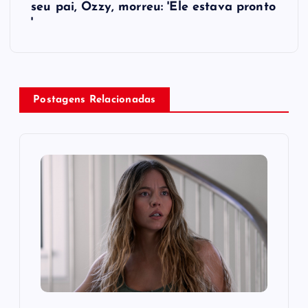
t
seu pai, Ozzy, morreu: ​'Ele estava pronto​
'
n
a
v
Postagens Relacionadas
i
g
a
t
i