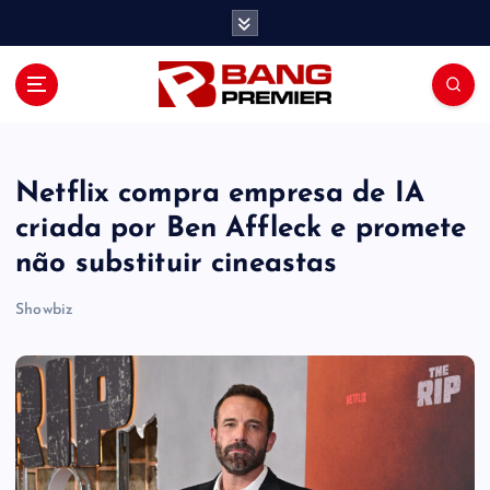
S
k
i
p
t
o
c
o
Netflix compra empresa de IA
n
criada por Ben Affleck e promete
t
não substituir cineastas
e
n
Showbiz
t