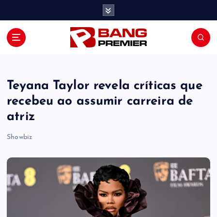
S
k
i
p
t
o
c
o
Teyana Taylor revela críticas que
n
recebeu ao assumir carreira de
t
atriz
e
n
Showbiz
t