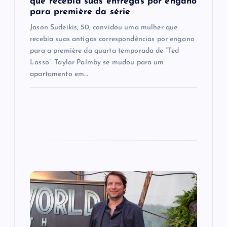
que recebia suas entregas por engano
n
para première da série
Jason Sudeikis, 50, convidou uma mulher que
recebia suas antigas correspondências por engano
para a première da quarta temporada de “Ted
Lasso”. Taylor Palmby se mudou para um
apartamento em…