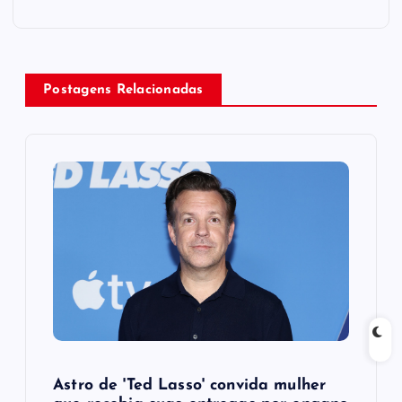
n
a
Postagens Relacionadas
v
i
g
a
t
i
o
Astro de 'Ted Lasso' convida mulher