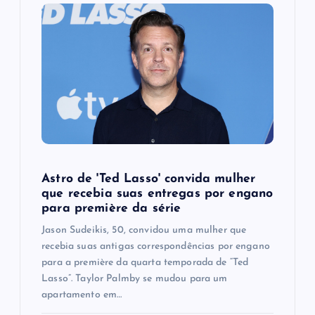
Astro de 'Ted Lasso' convida mulher
que recebia suas entregas por engano
para première da série
Jason Sudeikis, 50, convidou uma mulher que
recebia suas antigas correspondências por engano
para a première da quarta temporada de “Ted
Lasso”. Taylor Palmby se mudou para um
apartamento em…