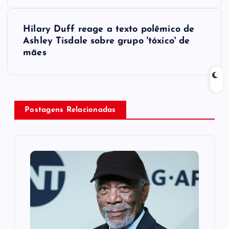
s
Hilary Duff reage a texto polêmico de
t
Ashley Tisdale sobre grupo 'tóxico' de
mães
n
a
v
Postagens Relacionadas
i
g
a
t