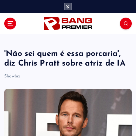
S
k
i
p
t
o
c
o
'Não sei quem é essa porcaria',
n
diz Chris Pratt sobre atriz de IA
t
e
Showbiz
n
t