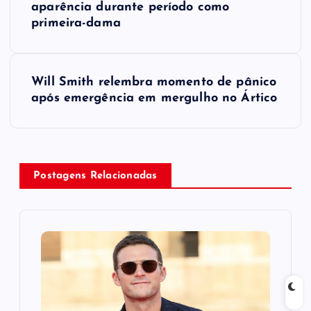
o
aparência durante período como
primeira-dama
s
t
Will Smith relembra momento de pânico
após emergência em mergulho no Ártico
n
a
v
Postagens Relacionadas
i
g
a