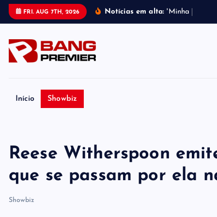
S
Notícias em alta:
'
M
i
n
h
a
m
e
l
h
o
r
FRI. AUG 7TH, 2026
k
i
p
t
o
c
o
Início
Showbiz
n
t
e
Reese Witherspoon emite
n
t
que se passam por ela n
Showbiz