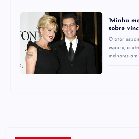
o
'Minha me
n
sobre vín
O ator espan
esposa, a atr
melhores ami