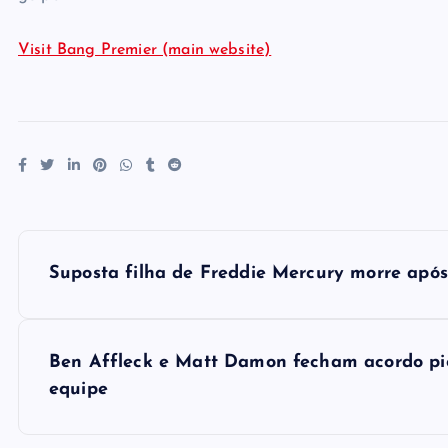
Visit Bang Premier (main website)
P
Suposta filha de Freddie Mercury morre após
o
s
Ben Affleck e Matt Damon fecham acordo pion
equipe
t