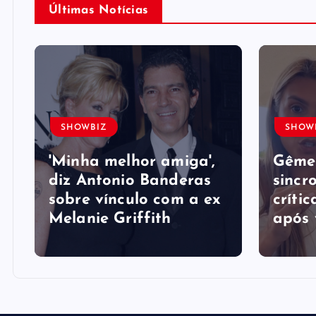
Últimas Notícias
SHOWBIZ
SHOW
'Minha melhor amiga',
Gême
diz Antonio Banderas
sincr
sobre vínculo com a ex
crític
Melanie Griffith
após 