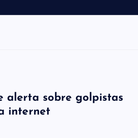
a
m
 alerta sobre golpistas
a internet