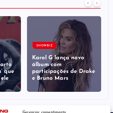
SHOWBIZ
s
Karol G lança novo
farto
álbum com
a’ que
participações de Drake
 ele
e Bruno Mars
Gerenciar consentimento