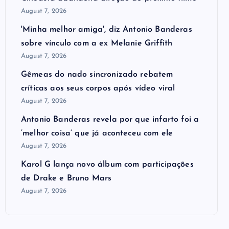
August 7, 2026
'Minha melhor amiga', diz Antonio Banderas
sobre vínculo com a ex Melanie Griffith
August 7, 2026
Gêmeas do nado sincronizado rebatem
críticas ​a​os seus corpos após vídeo viral
August 7, 2026
Antonio Banderas revela por que infarto foi a
‘melhor coisa’ que já aconteceu com ele
August 7, 2026
Karol G lança novo álbum com participações
de Drake e Bruno Mars
August 7, 2026