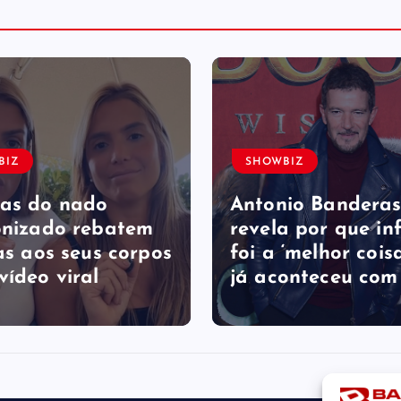
BIZ
SHOWBIZ
as do nado
Antonio Bandera
onizado rebatem
revela por que in
as ​a​os seus corpos
foi a ‘melhor cois
vídeo viral
já aconteceu com