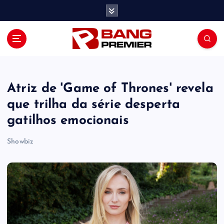
S
k
i
p
t
o
c
o
Atriz de 'Game of Thrones' revela
n
que trilha da série desperta
t
gatilhos emocionais
e
n
Showbiz
t