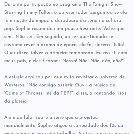
Durante participação no programa The Tonight Show
Starring Jimmy Fallon, o apresentador perguntou se ela
tem noção do impacto duradouro da série na cultura
pop. Sophie respondeu um pouco hesitante: “Acho que
sim… Não sei”. Em seguida, ao ser questionada se
costuma rever o drama de época, ela foi sincera: “Não!
Quer dizer, talvez a primeira temporada. Eu assisti com
meus pais, e eles ficaram: ‘Nossa! Não! Não, não, não!'”.
A estrela explicou por que evita revisitar o universo de
Westeros. “Não consigo assistir. Ouvir a música de
‘Game of Thrones’ me dá TEPT”, disse, arrancando risos
da plateia.
Além de falar sobre a série que a projetou
mundialmente, Sophie atiçou a curiosidade dos fãs ao
mencionar seu próximo trabalho. A atriz, que se separou