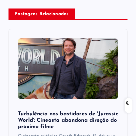
a
Postagens Relacionadas
v
i
g
a
t
i
o
Turbulência nos bastidores de 'Jurassic
World': Cineasta abandona direção do
n
próximo filme