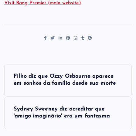
Visit Bang Premier (main website)
P
Filho diz que Ozzy Osbourne aparece
o
em sonhos da família desde sua morte
s
Sydney Sweeney diz acreditar que
t
'amigo imaginário' era um fantasma
n