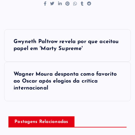
P
Gwyneth Paltrow revela por que aceitou
o
papel em 'Marty Supreme'
s
Wagner Moura desponta como favorito
t
ao Oscar após elogios da crítica
internacional
n
a
v
Postagens Relacionadas