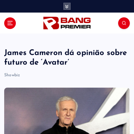
S
k
i
p
t
o
c
o
James Cameron dá opinião sobre
n
futuro de ‘Avatar’
t
e
Showbiz
n
t