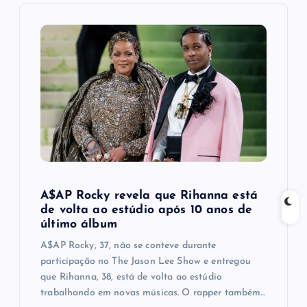
i
g
a
t
i
o
A$AP Rocky revela que Rihanna está
n
de volta ao estúdio após 10 anos de
último álbum
A$AP Rocky, 37, não se conteve durante
participação no The Jason Lee Show e entregou
que Rihanna, 38, está de volta ao estúdio
trabalhando em novas músicas. O rapper também…