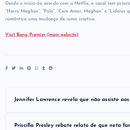
Desde o início do acordo com a Netflix, o casal tem prior
“Harry Meghan”, “Polo”, “Com Amor, Meghan” e “Líderes 
romântica uma mudança de rumo criativo.
Visit Bang Premier (main website)
P
Jennifer Lawrence revela que não assiste aos 
o
s
Priscilla Presley rebate relato de que neta f