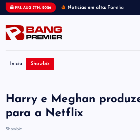
S
Notícias em alta:
F
a
m
í
l
i
a
d
e
P
e
r
FRI. AUG 7TH, 2026
k
i
p
t
o
c
o
Início
Showbiz
n
t
e
Harry e Meghan produz
n
t
para a Netflix
Showbiz