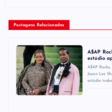
t
n
Postagens Relacionadas
a
v
A$AP Rock
estúdio a
i
A$AP Rocky, 
Jason Lee Sh
g
estúdio trab
a
t