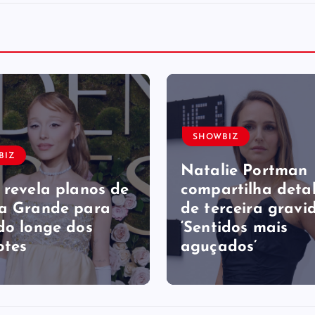
SHOWBIZ
BIZ
Natalie Portman
 revela planos de
compartilha deta
a Grande para
de terceira gravid
do longe dos
‘Sentidos mais
otes
aguçados’