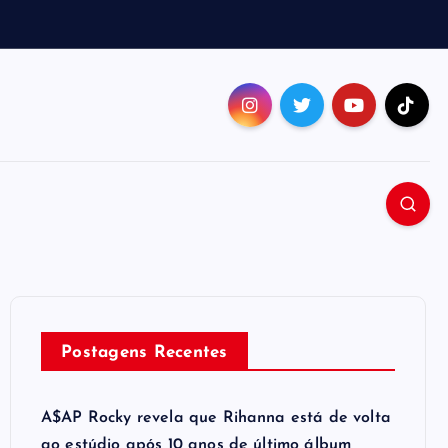
Postagens Recentes
A$AP Rocky revela que Rihanna está de volta
ao estúdio após 10 anos de último álbum