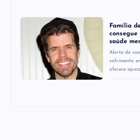
i
Família d
o
consegue 
saúde me
n
Alerta de co
sofrimento e
oferece apoio