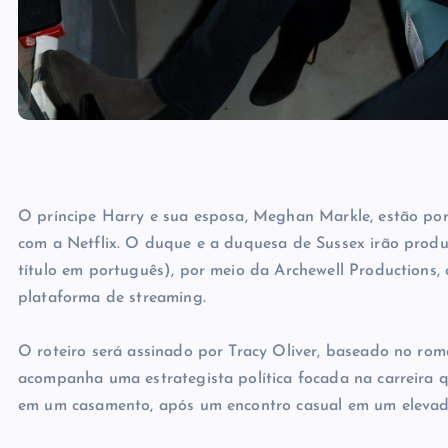
O príncipe Harry e sua esposa, Meghan Markle, estão por
com a Netflix. O duque e a duquesa de Sussex irão prod
título em português), por meio da Archewell Productions,
plataforma de streaming.
O roteiro será assinado por Tracy Oliver, baseado no rom
acompanha uma estrategista política focada na carreira q
em um casamento, após um encontro casual em um elevad