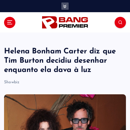
S
k
i
p
t
o
c
o
Helena Bonham Carter diz que
n
Tim Burton decidiu desenhar
t
enquanto ela dava à luz
e
n
Showbiz
t