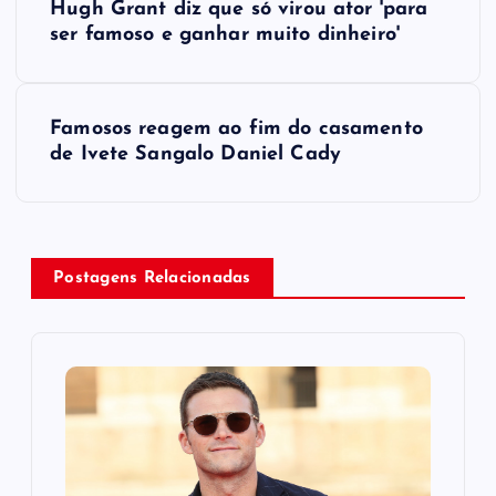
Hugh Grant diz que só virou ator 'para
o
ser famoso e ganhar muito dinheiro'
s
​Famosos reagem ao fim do casamento
t
de Ivete Sangalo Daniel Cady
n
a
Postagens Relacionadas
v
i
g
a