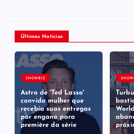
Últimas Notícias
SHOWBIZ
SHOW
Astro de 'Ted Lasso'
Turbu
convida mulher que
basti
recebia suas entregas
World
por engano para
aban
première da série
próxi