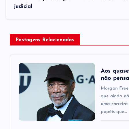
s
judicial
t
n
Postagens Relacionadas
a
v
Aos quase
i
não pensa
Morgan Freem
g
que ainda nã
uma carreira
a
papéis que…