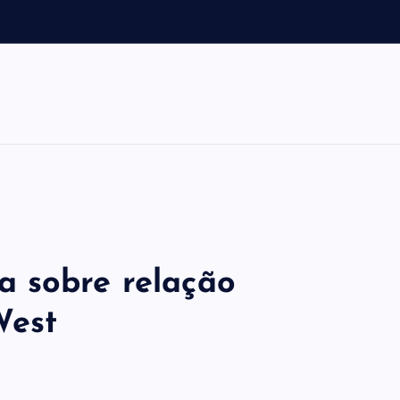
L
a sobre relação
West