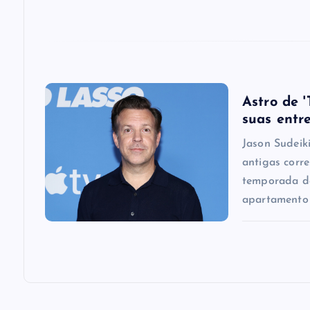
t
i
o
Astro de 
n
suas entr
Jason Sudeik
antigas corr
temporada de
apartamento