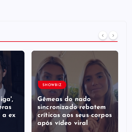
SHOWBIZ
iga',
Gêmeas do nado
eras
sincronizado rebatem
 a ex
críticas ​a​os seus corpos
após vídeo viral