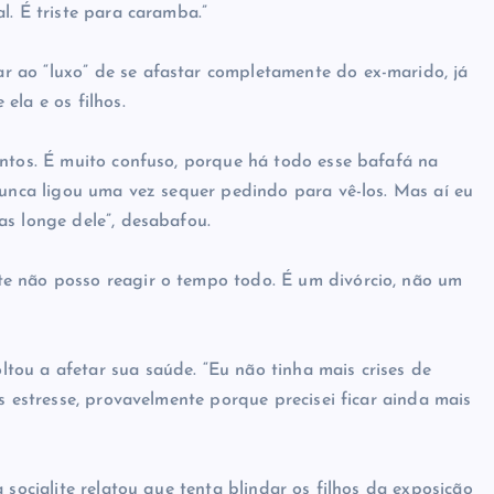
l. É triste para caramba.”
 ao “luxo” de se afastar completamente do ex-marido, já
ela e os filhos.
untos. É muito confuso, porque há todo esse bafafá na
nunca ligou uma vez sequer pedindo para vê-los. Mas aí eu
as longe dele”, desabafou.
e não posso reagir o tempo todo. É um divórcio, não um
ou a afetar sua saúde. “Eu não tinha mais crises de
s estresse, provavelmente porque precisei ficar ainda mais
 socialite relatou que tenta blindar os filhos da exposição