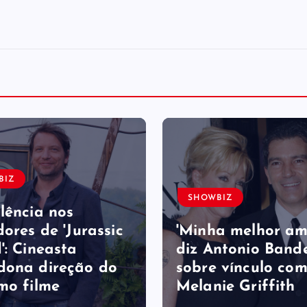
BIZ
SHOWBIZ
lência nos
dores de 'Jurassic
'Minha melhor am
': Cineasta
diz Antonio Band
dona direção do
sobre vínculo com
mo filme
Melanie Griffith