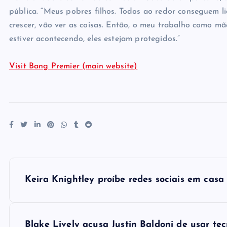
pública. “Meus pobres filhos. Todos ao redor conseguem l
crescer, vão ver as coisas. Então, o meu trabalho como m
estiver acontecendo, eles estejam protegidos.”
Visit Bang Premier (main website)
P
Keira Knightley proíbe redes sociais em casa 
o
Blake Lively acusa Justin Baldoni de usar te