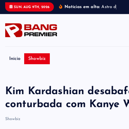
S
Notícias em alta:
A
s
t
r
o
d
e
'
T
e
d
SUN. AUG 9TH, 2026
k
i
p
t
o
c
o
Início
Showbiz
n
t
e
Kim Kardashian desabaf
n
t
conturbada com Kanye 
Showbiz