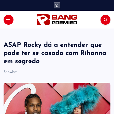
S
k
i
p
t
o
c
o
A​SAP Rocky dá a entender que
n
pode ter se casado com Rihanna
t
em segredo
e
n
Showbiz
t