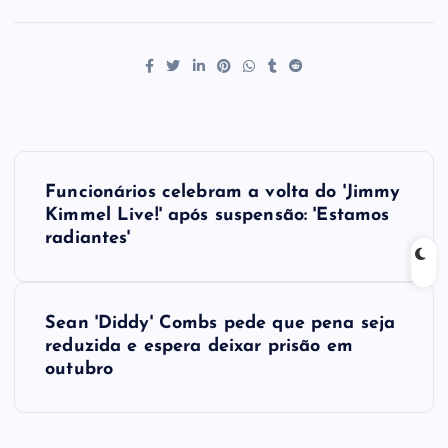
P
Funcionários celebram a volta do 'Jimmy
o
Kimmel Live!' após suspensão: 'Estamos
radiantes'
s
t
Sean 'Diddy' Combs pede que pena seja
reduzida e espera deixar prisão em
n
outubro
a