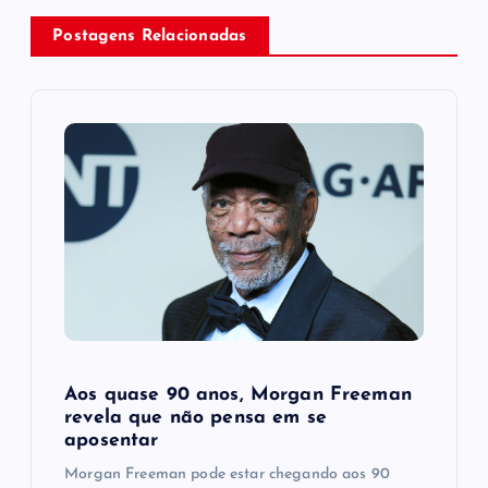
v
Postagens Relacionadas
i
g
a
t
i
o
n
Aos quase 90 anos, Morgan Freeman
revela que não pensa em se
aposentar
Morgan Freeman pode estar chegando aos 90