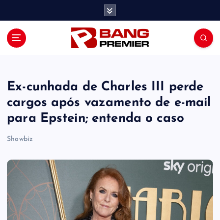
S
k
i
p
t
o
c
o
Ex-cunhada de Charles III perde
n
cargos após vazamento de e-mail
t
para Epstein; entenda o caso
e
n
Showbiz
t