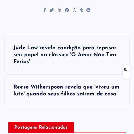
P
Jude Law revela condição para reprisar
o
seu papel no clássico 'O Amor Não Tira
Férias'
s
t
Reese Witherspoon revela que 'viveu um
luto' quando seus filhos saíram de casa
n
a
v
Postagens Relacionadas