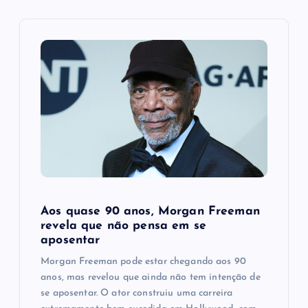
i
g
a
t
i
o
Aos quase 90 anos, Morgan Freeman
n
revela que não pensa em se
aposentar
Morgan Freeman pode estar chegando aos 90
anos, mas revelou que ainda não tem intenção de
se aposentar. O ator construiu uma carreira