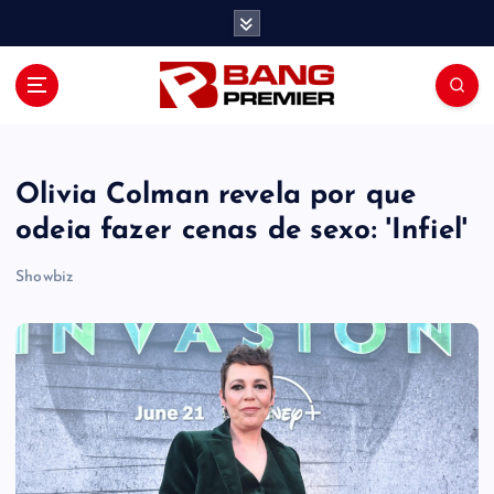
S
k
i
p
t
o
c
o
Olivia Colman revela por que
n
odeia fazer cenas de sexo: 'Infiel'
t
e
Showbiz
n
t