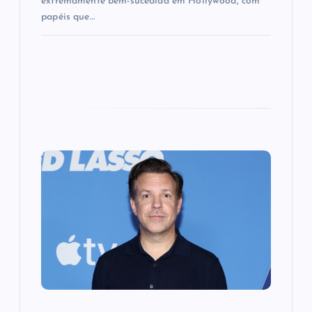
extremamente bem-sucedida em Hollywood, com
papéis que…