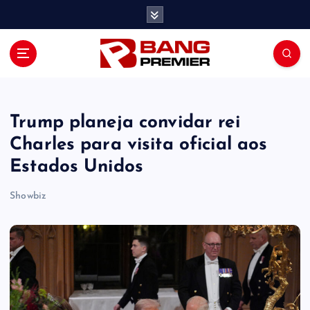
S
k
i
p
t
o
c
o
Trump planeja convidar rei
n
Charles para visita oficial aos
t
Estados Unidos
e
n
Showbiz
t