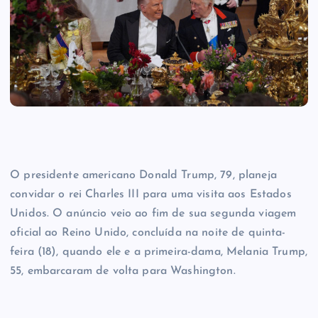
O presidente americano Donald Trump, 79, planeja
convidar o rei Charles III para uma visita aos Estados
Unidos. O anúncio veio ao fim de sua segunda viagem
oficial ao Reino Unido, concluída na noite de quinta-
feira (18), quando ele e a primeira-dama, Melania Trump,
55, embarcaram de volta para Washington.