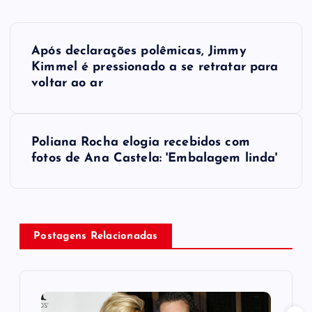
P
Após declarações polêmicas, Jimmy
o
Kimmel é pressionado a se retratar para
voltar ao ar
s
t
Poliana Rocha elogia recebidos com
fotos de Ana Castela: 'Embalagem linda'
n
a
v
Postagens Relacionadas
i
g