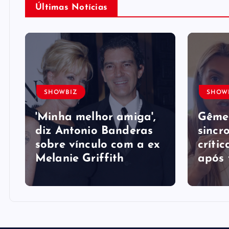
Últimas Notícias
SHOWBIZ
SHOW
'Minha melhor amiga',
Gême
diz Antonio Banderas
sincr
sobre vínculo com a ex
crític
Melanie Griffith
após 