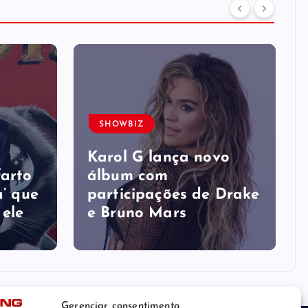
SHOWBIZ
s
Karol G lança novo
farto
álbum com
a’ que
participações de Drake
 ele
e Bruno Mars
Gerenciar consentimento