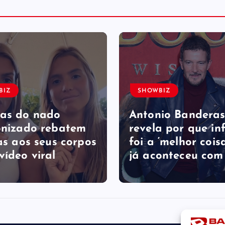
BIZ
SHOWBIZ
as do nado
Antonio Bandera
onizado rebatem
revela por que in
as ​a​os seus corpos
foi a ‘melhor cois
vídeo viral
já aconteceu com