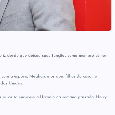
nfeliz desde que deixou suas funções como membro sênior
com a esposa, Meghan, e os dois filhos do casal, e
ados Unidos.
 sua visita surpresa à Ucrânia na semana passada, Harry