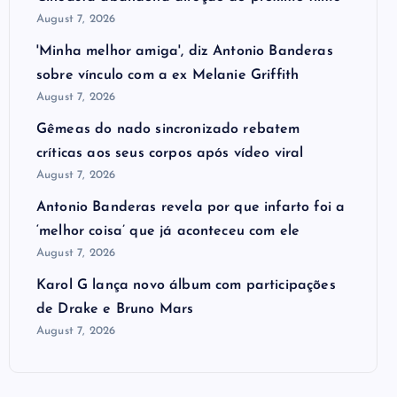
August 7, 2026
'Minha melhor amiga', diz Antonio Banderas
sobre vínculo com a ex Melanie Griffith
August 7, 2026
Gêmeas do nado sincronizado rebatem
críticas ​a​os seus corpos após vídeo viral
August 7, 2026
Antonio Banderas revela por que infarto foi a
‘melhor coisa’ que já aconteceu com ele
August 7, 2026
Karol G lança novo álbum com participações
de Drake e Bruno Mars
August 7, 2026