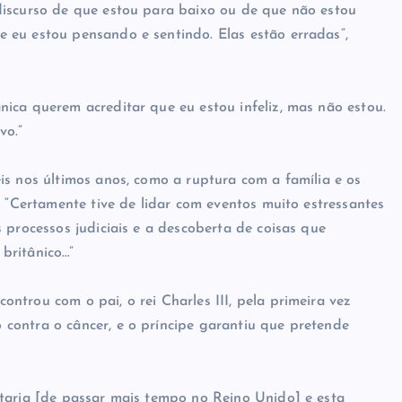
discurso de que estou para baixo ou de que não estou
 eu estou pensando e sentindo. Elas estão erradas”,
ica querem acreditar que eu estou infeliz, mas não estou.
vo.”
is nos últimos anos, como a ruptura com a família e os
: “Certamente tive de lidar com eventos muito estressantes
 processos judiciais e a descoberta de coisas que
britânico…”
trou com o pai, o rei Charles III, pela primeira vez
contra o câncer, e o príncipe garantiu que pretende
staria [de passar mais tempo no Reino Unido] e esta