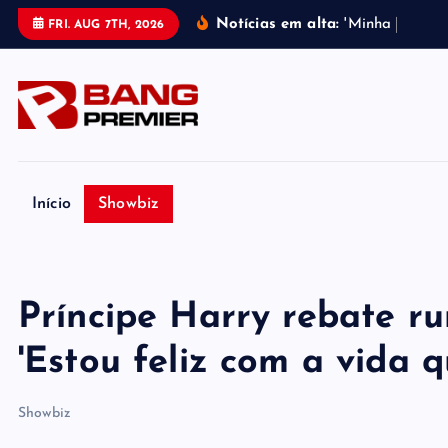
S
Notícias em alta:
'
M
i
n
h
a
m
e
l
h
o
r
FRI. AUG 7TH, 2026
k
i
p
t
o
c
o
Início
Showbiz
n
t
e
Príncipe Harry rebate ru
n
t
'Estou feliz com a vida q
Showbiz