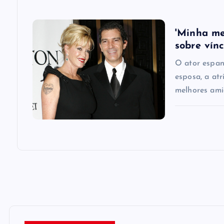
i
o
'Minha me
sobre vín
n
O ator espan
esposa, a atr
melhores ami