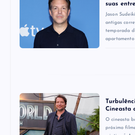
suas entr
i
Jason Sudeik
antigas corr
g
temporada de
apartamento
a
t
i
o
Turbulênci
Cineasta 
n
O cineasta b
próximo film