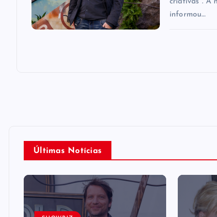
criativas”. A
informou…
Últimas Notícias