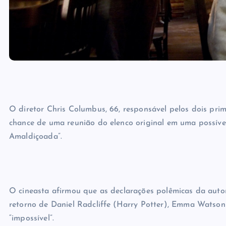
O diretor Chris Columbus, 66, responsável pelos dois prim
chance de uma reunião do elenco original em uma possíve
Amaldiçoada”.
O cineasta afirmou que as declarações polêmicas da autora
retorno de Daniel Radcliffe (Harry Potter), Emma Watso
“impossível”.