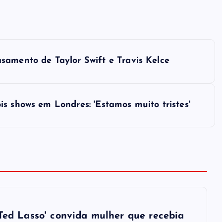
samento de Taylor Swift e Travis Kelce
s shows em Londres: 'Estamos muito tristes'
'Ted Lasso' convida mulher que recebia