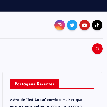
Postagens Recentes
Astro de 'Ted Lasso' convida mulher que
recebia suas entregas por engano para