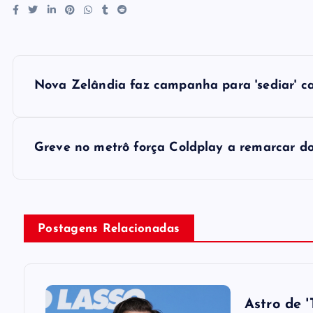
P
Nova Zelândia faz campanha para 'sediar' ca
o
s
Greve no metrô força Coldplay a remarcar doi
t
n
Postagens Relacionadas
a
v
Astro de 