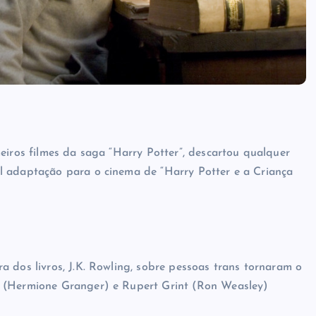
eiros filmes da saga “Harry Potter”, descartou qualquer
l adaptação para o cinema de “Harry Potter e a Criança
 dos livros, J.K. Rowling, sobre pessoas trans tornaram o
n (Hermione Granger) e Rupert Grint (Ron Weasley)