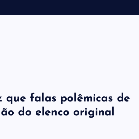
s
b
iz que falas polêmicas de
ião do elenco original