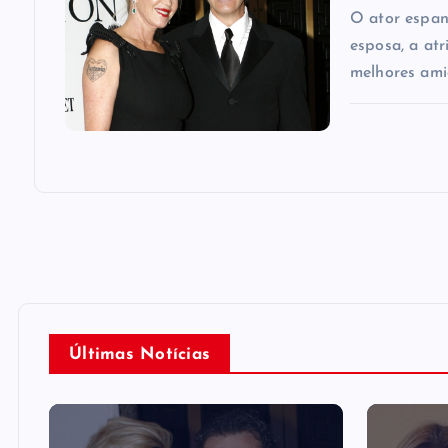
n
O ator espan
esposa, a atr
melhores ami
Últimas Notícias