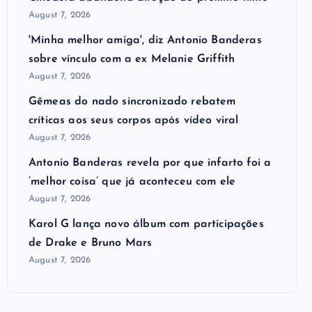
August 7, 2026
'Minha melhor amiga', diz Antonio Banderas
sobre vínculo com a ex Melanie Griffith
August 7, 2026
Gêmeas do nado sincronizado rebatem
críticas ​a​os seus corpos após vídeo viral
August 7, 2026
Antonio Banderas revela por que infarto foi a
‘melhor coisa’ que já aconteceu com ele
August 7, 2026
Karol G lança novo álbum com participações
de Drake e Bruno Mars
August 7, 2026