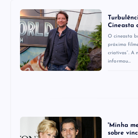
a
v
Turbulênci
Cineasta 
i
O cineasta b
próximo film
g
criativas”. A
informou…
a
t
i
o
'Minha me
sobre vín