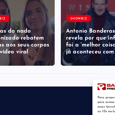
BIZ
SHOWBIZ
as do nado
Antonio Bandera
onizado rebatem
revela por que in
as ​a​os seus corpos
foi a ‘melhor cois
vídeo viral
já aconteceu com
Para propor
para armaze
essas tecno
ou IDs excl