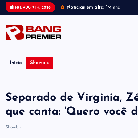
S
Notícias em alta:
'
M
i
n
h
a
m
e
l
h
o
r
FRI. AUG 7TH, 2026
k
i
p
t
o
c
o
Início
Showbiz
n
t
e
Separado de Virginia, Z
n
t
que canta: 'Quero você d
Showbiz