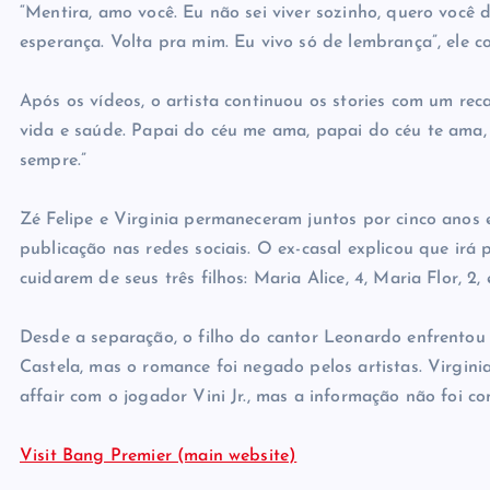
“Mentira, amo você. Eu não sei viver sozinho, quero você 
esperança. Volta pra mim. Eu vivo só de lembrança”, ele c
Após os vídeos, o artista continuou os stories com um reca
vida e saúde. Papai do céu me ama, papai do céu te ama, 
sempre.”
Zé Felipe e Virginia permaneceram juntos por cinco ano
publicação nas redes sociais. O ex-casal explicou que irá
cuidarem de seus três filhos: Maria Alice, 4, Maria Flor, 2,
Desde a separação, o filho do cantor Leonardo enfrentou
Castela, mas o romance foi negado pelos artistas. Virgini
affair com o jogador Vini Jr., mas a informação não foi c
Visit Bang Premier (main website)