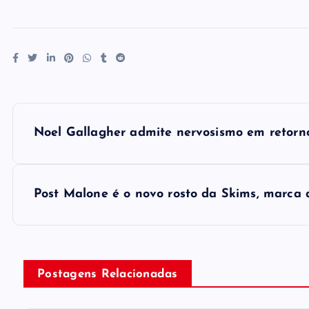
P
Noel Gallagher admite nervosismo em retorno
o
s
Post Malone é o novo rosto da Skims, marca d
t
n
Postagens Relacionadas