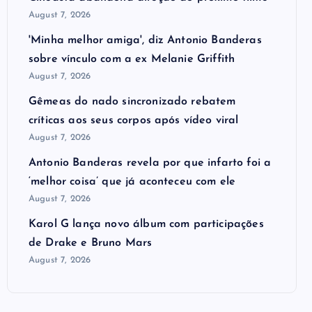
August 7, 2026
'Minha melhor amiga', diz Antonio Banderas
sobre vínculo com a ex Melanie Griffith
August 7, 2026
Gêmeas do nado sincronizado rebatem
críticas ​a​os seus corpos após vídeo viral
August 7, 2026
Antonio Banderas revela por que infarto foi a
‘melhor coisa’ que já aconteceu com ele
August 7, 2026
Karol G lança novo álbum com participações
de Drake e Bruno Mars
August 7, 2026