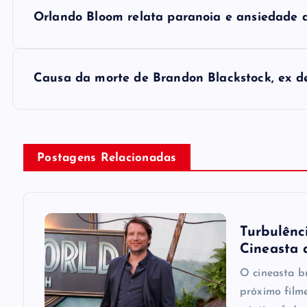
P
Orlando Bloom re​lata paranoia e ansiedade 
o
s
Causa da morte de Brandon Blackstock, ex de
t
n
Postagens Relacionadas
a
v
Turbulênci
Cineasta 
i
O cineasta b
próximo film