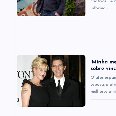
g
criativas”. A
informou…
a
t
i
o
'Minha me
sobre vín
n
O ator espan
esposa, a atr
melhores ami