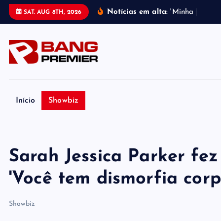
S
Notícias em alta:
'
M
i
n
h
a
m
e
l
h
o
r
SAT. AUG 8TH, 2026
k
i
p
t
o
c
o
Início
Showbiz
n
t
e
Sarah Jessica Parker fez 
n
t
'Você tem dismorfia corp
Showbiz