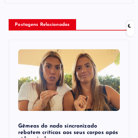
a
v
Postagens Relacionadas
i
g
a
t
i
o
Gêmeas do nado sincronizado
n
rebatem críticas ​a​os seus corpos após