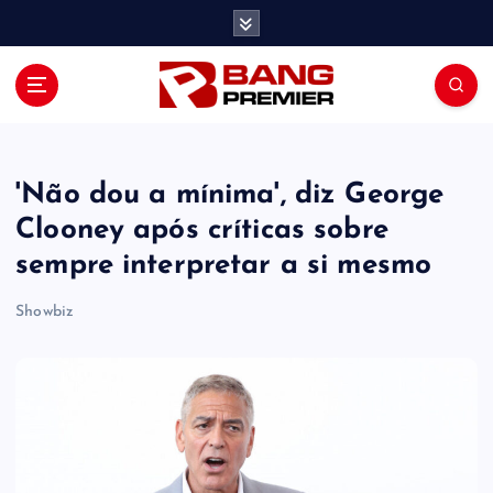
S
k
i
p
t
o
c
o
'Não dou a mínima', diz George
n
Clooney após ​críticas sobre
t
sempre interpretar a si mesmo
e
n
Showbiz
t