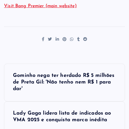
Visit Bang Premier (main website)
P
Gominho nega ter herdado R$ 5 milhões
o
de Preta Gil: 'Não tenho nem R$ 1 para
dar'
s
t
Lady Gaga lidera lista de indicados ao
VMA 2025 e conquista marca inédita
n