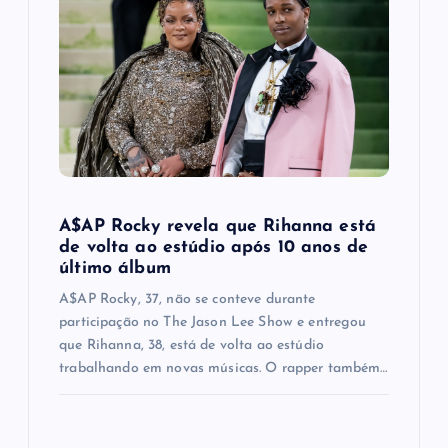
g
a
t
i
o
A$AP Rocky revela que Rihanna está
n
de volta ao estúdio após 10 anos de
último álbum
A$AP Rocky, 37, não se conteve durante
participação no The Jason Lee Show e entregou
que Rihanna, 38, está de volta ao estúdio
trabalhando em novas músicas. O rapper também…