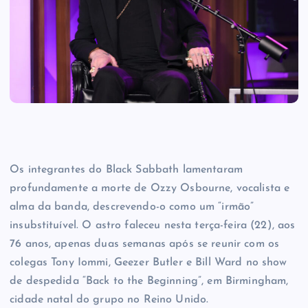
Os integrantes do Black Sabbath lamentaram
profundamente a morte de Ozzy Osbourne, vocalista e
alma da banda, descrevendo-o como um “irmão”
insubstituível. O astro faleceu nesta terça-feira (22), aos
76 anos, apenas duas semanas após se reunir com os
colegas Tony Iommi, Geezer Butler e Bill Ward no show
de despedida “Back to the Beginning”, em Birmingham,
cidade natal do grupo no Reino Unido.