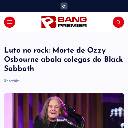
S
k
i
p
t
o
c
o
Luto no rock: Morte de Ozzy
n
Osbourne abala colegas do Black
t
Sabbath
e
n
Showbiz
t