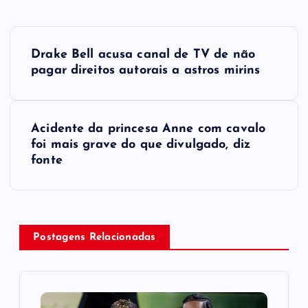
P
Drake Bell acusa canal de TV de não
o
pagar direitos autorais a astros mirins
s
Acidente da princesa Anne com cavalo
t
foi mais grave do que divulgado, diz
fonte
n
a
v
Postagens Relacionadas
i