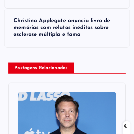
s
t
Christina Applegate anuncia livro de
memórias com relatos inéditos sobre
n
esclerose múltipla e fama
a
v
Postagens Relacionadas
i
g
a
t