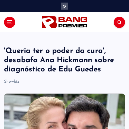
S
k
i
p
t
o
c
o
'Queria ter o poder da cura',
n
desabafa Ana Hickmann sobre
t
diagnóstico de Edu Guedes
e
n
Showbiz
t