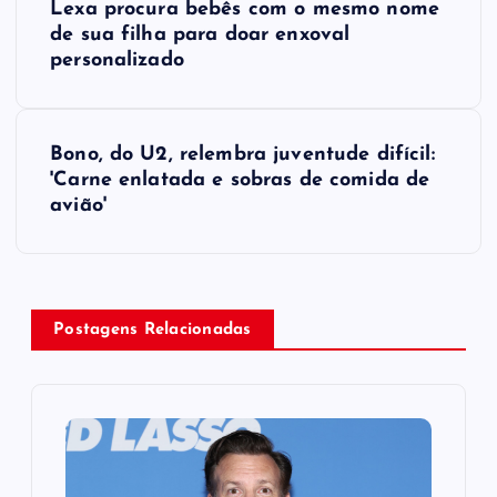
Lexa procura bebês com o mesmo nome
o
de sua filha para doar enxoval
personalizado
s
t
Bono, do U2, relembra juventude difícil:
'Carne enlatada e sobras de comida de
n
avião'
a
v
Postagens Relacionadas
i
g
a