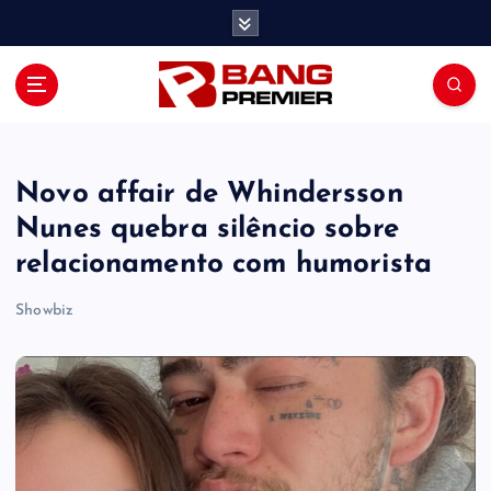
S
k
i
p
t
o
c
o
Novo affair de Whindersson
n
Nunes quebra silêncio sobre
t
relacionamento com humorista
e
n
Showbiz
t