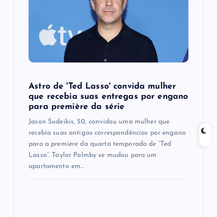
t
i
o
n
Astro de 'Ted Lasso' convida mulher
que recebia suas entregas por engano
para première da série
Jason Sudeikis, 50, convidou uma mulher que
recebia suas antigas correspondências por engano
para a première da quarta temporada de “Ted
Lasso”. Taylor Palmby se mudou para um
apartamento em…