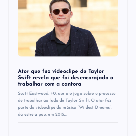
g
a
t
i
o
Ator que fez videoclipe de Taylor
Swift revela que foi desencorajado a
n
trabalhar com a cantora
Scott Eastwood, 40, abriu o jogo sobre o processo
de trabalhar ao lado de Taylor Swift. O ator fez
parte do videoclipe da música “Wildest Dreams”,
da estrela pop, em 2015.…