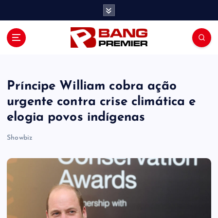
S
k
i
p
t
o
c
o
Príncipe William cobra ação
n
urgente contra crise climática e
t
elogia povos indígenas
e
n
Showbiz
t