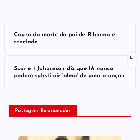
P
Causa da morte do pai de Rihanna é
o
revelada
s
Scarlett Johansson diz que IA nunca
t
poderá substituir 'alma' de uma atuação
n
a
Postagens Relacionadas
v
i