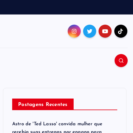
Postagens Recentes
Astro de 'Ted Lasso' convida mulher que
recebia suas entregas por engano para