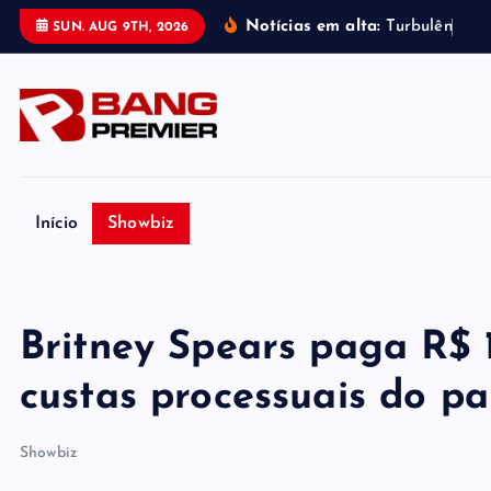
S
Notícias em alta:
T
u
r
b
u
l
ê
n
c
i
a
n
SUN. AUG 9TH, 2026
k
i
p
t
o
c
o
Início
Showbiz
n
t
e
Britney Spears paga R$ 
n
t
custas processuais do pa
Showbiz