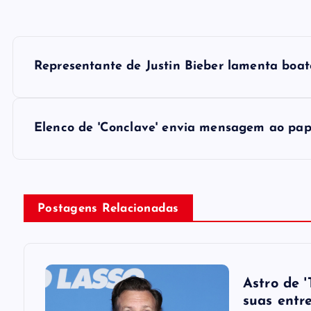
P
Representante de Justin Bieber lamenta boatos
o
s
Elenco de 'Conclave' envia mensagem ao pa
t
n
Postagens Relacionadas
a
v
Astro de 
suas entr