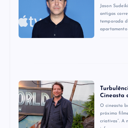
i
Jason Sudeik
antigas corr
g
temporada de
apartamento
a
t
i
o
Turbulênci
Cineasta 
n
O cineasta b
próximo film
criativas”. A