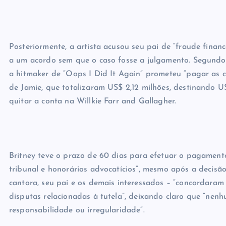
Posteriormente, a artista acusou seu pai de “fraude finan
a um acordo sem que o caso fosse a julgamento. Segundo 
a hitmaker de “Oops I Did It Again” prometeu “pagar as c
de Jamie, que totalizaram US$ 2,12 milhões, destinando U
quitar a conta na Willkie Farr and Gallagher.
Britney teve o prazo de 60 dias para efetuar o pagamento
tribunal e honorários advocatícios”, mesmo após a decisão
cantora, seu pai e os demais interessados – “concordara
disputas relacionadas à tutela”, deixando claro que “nen
responsabilidade ou irregularidade”.