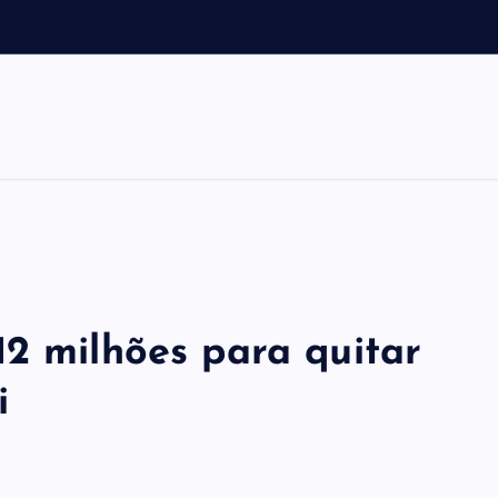
o
s
b
12 milhões para quitar
i