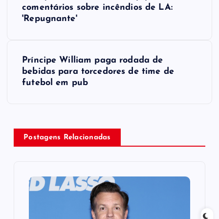
o
comentários sobre incêndios de LA:
'Repugnante'
s
t
Príncipe William paga rodada de
bebidas para torcedores de time de
n
futebol em pub
a
v
Postagens Relacionadas
i
g
a