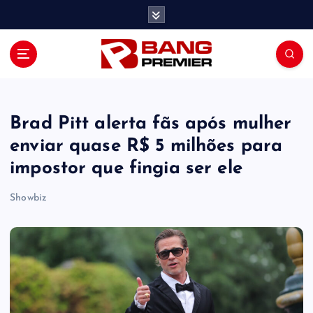
S
k
i
p
t
o
c
o
Brad Pitt alerta fãs após mulher
n
enviar quase R$ 5 milhões para
t
impostor que fingia ser ele
e
n
Showbiz
t