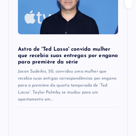
t
i
o
n
Astro de 'Ted Lasso' convida mulher
que recebia suas entregas por engano
para première da série
Jason Sudeikis, 50, convidou uma mulher que
recebia suas antigas correspondências por engano
para a première da quarta temporada de “Ted
Lasso”. Taylor Palmby se mudou para um
apartamento em…