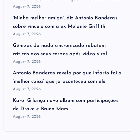
August 7, 2026
'Minha melhor amiga', diz Antonio Banderas
sobre vínculo com a ex Melanie Griffith
August 7, 2026
Gêmeas do nado sincronizado rebatem
críticas ​a​os seus corpos após vídeo viral
August 7, 2026
Antonio Banderas revela por que infarto foi a
‘melhor coisa’ que já aconteceu com ele
August 7, 2026
Karol G lança novo álbum com participações
de Drake e Bruno Mars
August 7, 2026