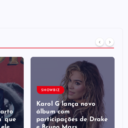
SHOWBIZ
s
Karol G lança novo
farto
álbum com
a’ que
participações de Drake
 ele
e Bruno Mars