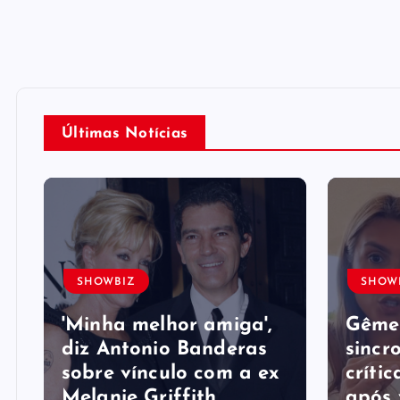
Últimas Notícias
SHOWBIZ
SHOW
'Minha melhor amiga',
Gême
diz Antonio Banderas
sincr
sobre vínculo com a ex
crític
Melanie Griffith
após 