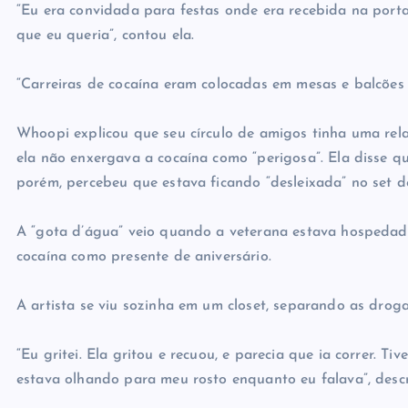
“Eu era convidada para festas onde era recebida na porta
que eu queria”, contou ela.
“Carreiras de cocaína eram colocadas em mesas e balcões
Whoopi explicou que seu círculo de amigos tinha uma rela
ela não enxergava a cocaína como “perigosa”. Ela disse qu
porém, percebeu que estava ficando “desleixada” no set d
A “gota d’água” veio quando a veterana estava hospeda
cocaína como presente de aniversário.
A artista se viu sozinha em um closet, separando as droga
“Eu gritei. Ela gritou e recuou, e parecia que ia correr. T
estava olhando para meu rosto enquanto eu falava”, des