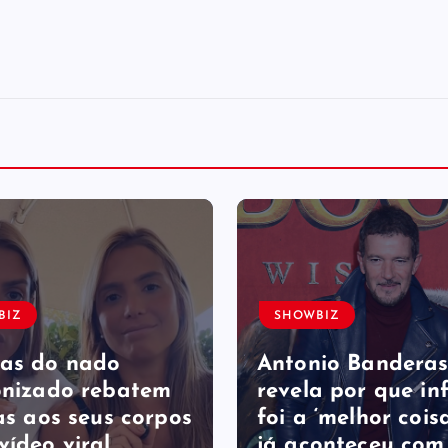
BIZ
SHOWBIZ
as do nado
Antonio Bandera
onizado rebatem
revela por que in
as ​a​os seus corpos
foi a ‘melhor cois
vídeo viral
já aconteceu com