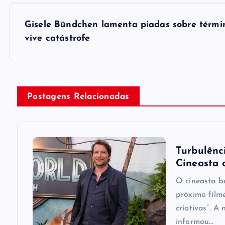
s
Gisele Bündchen lamenta piadas sobre térm
t
vive catástrofe
n
a
Postagens Relacionadas
v
i
Turbulênci
Cineasta 
g
O cineasta b
próximo film
a
criativas”. A
informou…