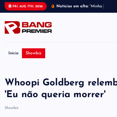
S
Notícias em alta:
'
M
i
n
h
a
m
e
l
h
o
r
FRI. AUG 7TH, 2026
k
i
p
t
o
c
o
Início
Showbiz
n
t
e
Whoopi Goldberg relembra
n
t
'Eu não queria morrer'
Showbiz