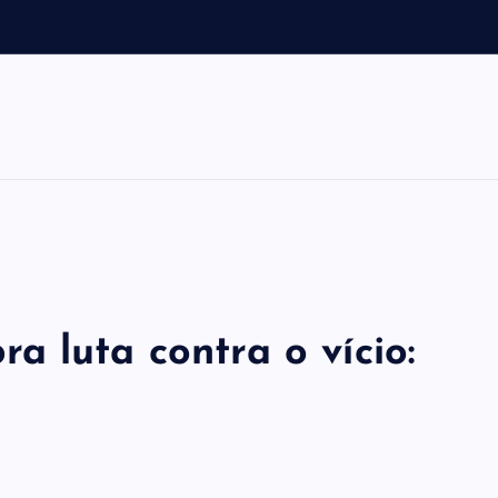
a
m
 luta contra o vício: