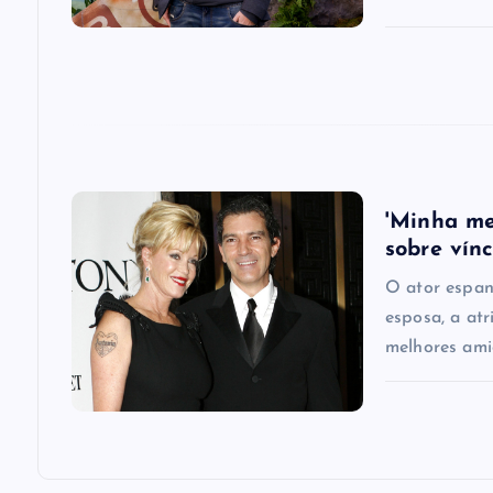
t
i
o
n
'Minha me
sobre vín
O ator espan
esposa, a atr
melhores ami