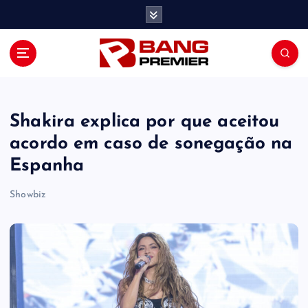
S
k
i
p
t
o
c
o
Shakira explica por que aceitou
n
acordo em caso de sonegação na
t
Espanha
e
n
Showbiz
t