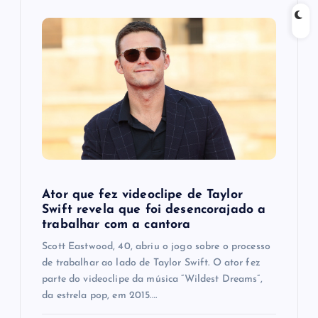
i
g
a
t
i
o
Ator que fez videoclipe de Taylor
n
Swift revela que foi desencorajado a
trabalhar com a cantora
Scott Eastwood, 40, abriu o jogo sobre o processo
de trabalhar ao lado de Taylor Swift. O ator fez
parte do videoclipe da música “Wildest Dreams”,
da estrela pop, em 2015.…