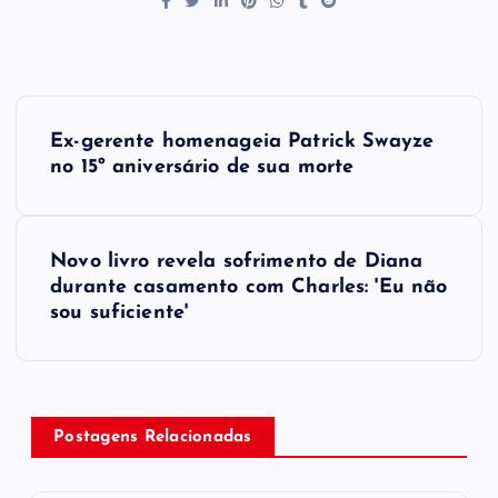
P
Ex-gerente homenageia Patrick Swayze
o
no 15º aniversário de sua morte
s
Novo livro revela sofrimento de Diana
t
durante casamento com Charles: 'Eu não
sou suficiente'
n
a
v
Postagens Relacionadas