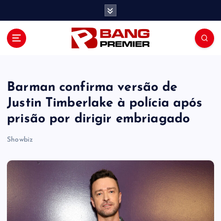
S
k
i
p
t
o
c
o
Barman confirma versão de
n
Justin Timberlake à polícia após
t
prisão por dirigir embriagado
e
n
Showbiz
t