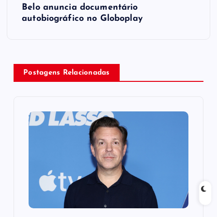
t
Belo anuncia documentário
autobiográfico no Globoplay
n
a
v
Postagens Relacionadas
i
g
a
t
i